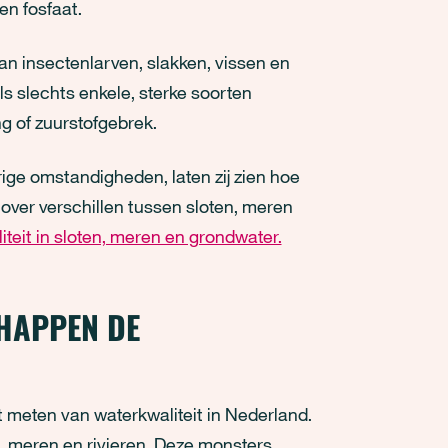
en fosfaat.
aan insectenlarven, slakken, vissen en
s slechts enkele, sterke soorten
ng of zuurstofgebrek.
ge omstandigheden, laten zij zien hoe
r over verschillen tussen sloten, meren
teit in sloten, meren en grondwater.
HAPPEN DE
t meten van waterkwaliteit in Nederland.
, meren en rivieren. Deze monsters