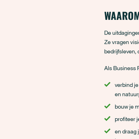
WAAROM
De uitdaginge
Ze vragen visi
bedrijfsleven,
Als Business 
verbind j
en natuu
bouw je m
profiteer
en draag 