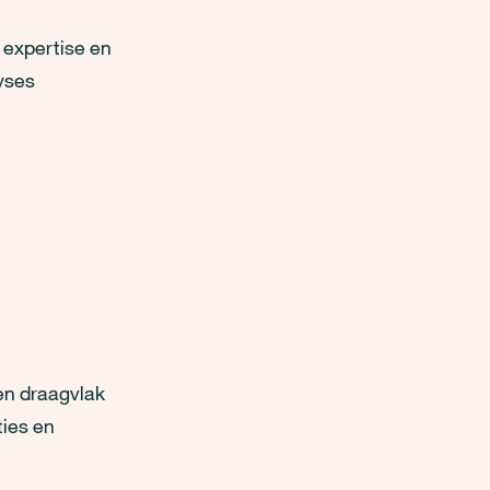
 expertise en
yses
en draagvlak
ties en