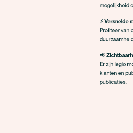
mogelijkheid o
⚡ Versnelde s
Profiteer van
duurzaamheids
📢
Zichtbaarh
Er zijn legio 
klanten en pu
publicaties.