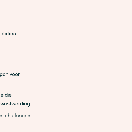
mbities.
gen voor
e die
ewustwording.
, challenges