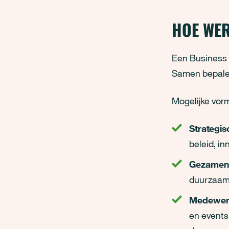
HOE WE
Een Business 
Samen bepale
Mogelijke vorm
Strategis
beleid, i
Gezamenl
duurzaam 
Medewer
en events