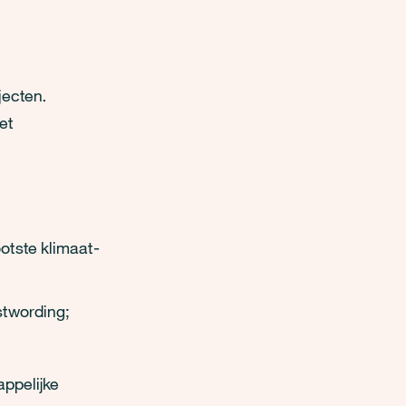
jecten.
et
ootste klimaat-
stwording;
ppelijke