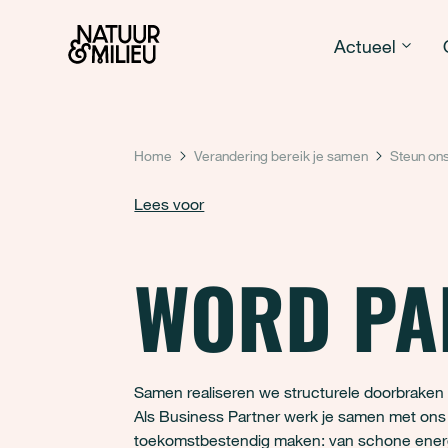
Natuur & Milieu homepage
Actueel
Home
Verandering bereik je samen
Steun ons
Lees voor
WORD PA
Samen realiseren we structurele doorbraken v
Als Business Partner werk je samen met ons 
toekomstbestendig maken: van schone energie