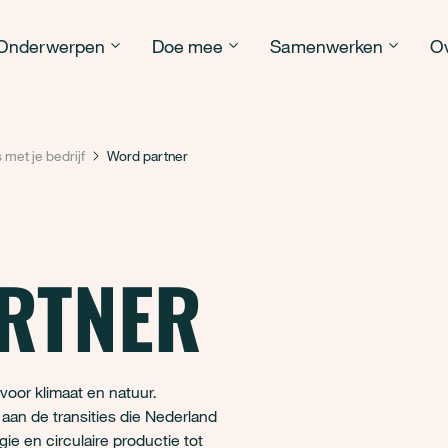
Onderwerpen
Doe mee
Samenwerken
Ov
 met je bedrijf
Word partner
RTNER
oor klimaat en natuur.
aan de transities die Nederland
 en circulaire productie tot