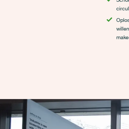
circu
Oplos
wille
maken