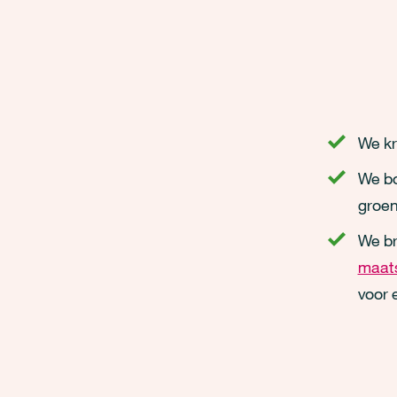
We kr
We bo
groe
We br
maats
voor 