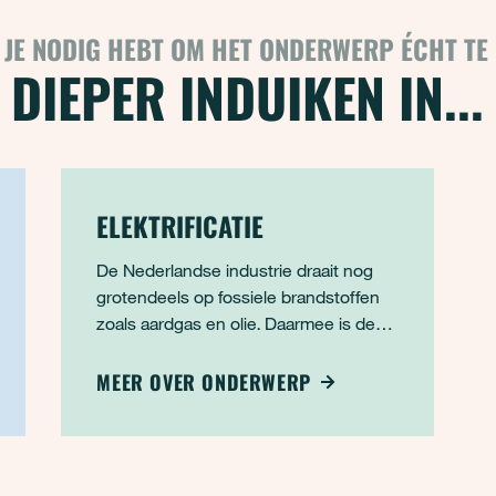
 JE NODIG HEBT OM HET ONDERWERP ÉCHT TE
DIEPER INDUIKEN IN...
ELEKTRIFICATIE
De Nederlandse industrie draait nog
grotendeels op fossiele brandstoffen
zoals aardgas en olie. Daarmee is de
sector verantwoordelijk voor een flink
deel van onze CO2-uitstoot. Een van
MEER OVER ONDERWERP
de belangrijkste oplossingen om dat te
veranderen is elektrificatie: het
vervangen van fossiele energie door
duurza