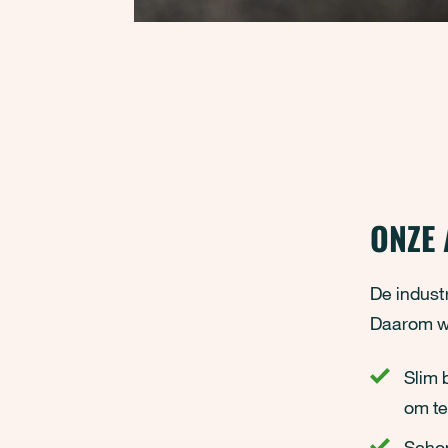
ONZE
De industr
Daarom we
Slim 
om te
Schon