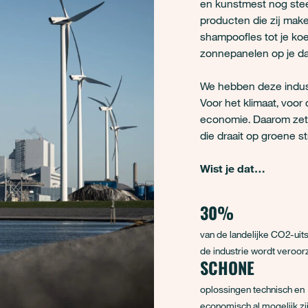
en kunstmest nog stee
producten die zij make
shampoofles tot je koel
zonnepanelen op je da
We hebben deze indust
Voor het klimaat, voo
economie. Daarom zett
die draait op groene s
Wist je dat…
30%
van de landelijke CO2-uit
de industrie wordt veroor
SCHONE
oplossingen technisch en
economisch al mogelijk zi