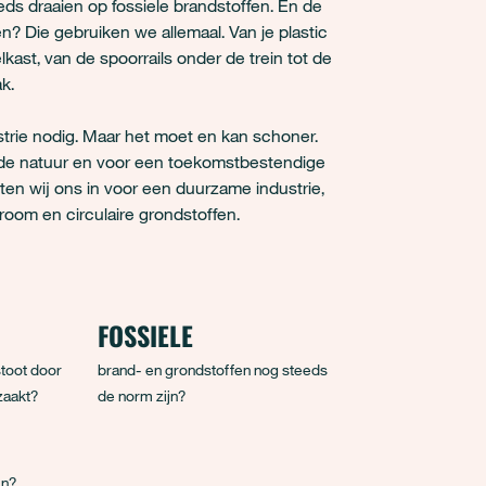
ds draaien op fossiele brandstoffen. En de
n? Die gebruiken we allemaal. Van je plastic
kast, van de spoorrails onder de trein tot de
k.
rie nodig. Maar het moet en kan schoner.
r de natuur en voor een toekomstbestendige
en wij ons in voor een duurzame industrie,
troom en circulaire grondstoffen.
FOSSIELE
stoot door
brand- en grondstoffen nog steeds
zaakt?
de norm zijn?
jn?