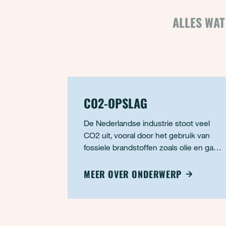
ALLES WAT
CO2-OPSLAG
De Nederlandse industrie stoot veel
CO2 uit, vooral door het gebruik van
fossiele brandstoffen zoals olie en gas.
Om de klimaatdoelen te halen, moet
die uitstoot snel omlaag. Eén van de
MEER OVER ONDERWERP
technieken die daarvoor wordt ingezet
is CO2-opslag, ook wel bekend als
Carbon Capture and Storage (CCS).