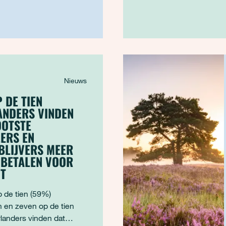
fors teru
Nieuws
 DE TIEN
ANDERS VINDEN
OOTSTE
ERS EN
BLIJVERS MEER
 BETALEN VOOR
OT
p de tien (59%)
 en zeven op de tien
landers vinden dat