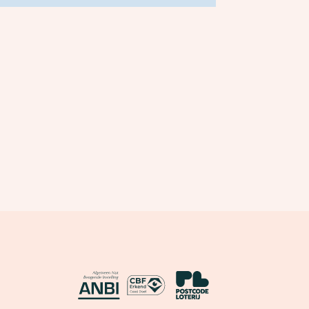
activite
ANBI
CBF Erkend Goed Doel
Nationale Postcode Loterij