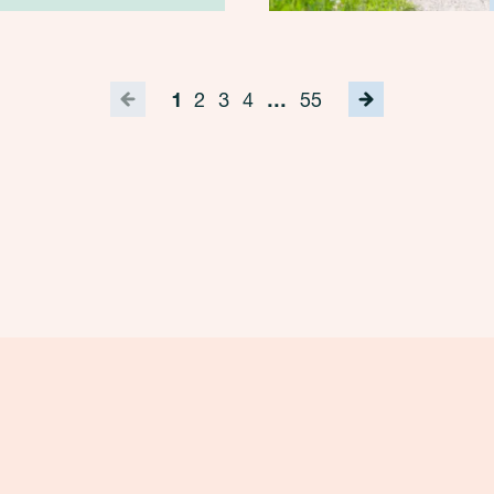
robleem wordt dat de
erlening in Nederland
 onze welvaart en welzijn
t is
1
2
3
4
…
55