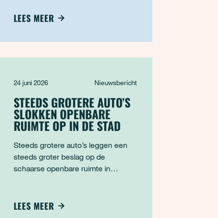
pakket biedt ook perspectief voor
het bouwen van woningen, de
LEES MEER
energietransitie
24 juni 2026
Nieuwsbericht
STEEDS GROTERE AUTO’S
SLOKKEN OPENBARE
RUIMTE OP IN DE STAD
Steeds grotere auto’s leggen een
steeds groter beslag op de
schaarse openbare ruimte in
steden. Uit nieuw onderzoek van
Transport & Environment (T&E) en
Clean Cities blijkt dat nieuwe auto’s
LEES MEER
namelijk gemiddeld 1,2 centimeter