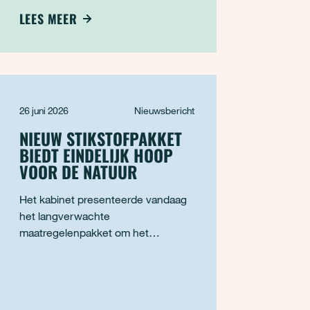
kleiner dan 25 vierkante meter.
LEES MEER
Hierdoor blijven kansen liggen om
daken in te zetten voor verkoeling,
waterberging en biodiversiteit. Dat
blijkt uit de eerste landelijke nul
26 juni 2026
Nieuwsbericht
NIEUW STIKSTOFPAKKET
BIEDT EINDELIJK HOOP
VOOR DE NATUUR
Het kabinet presenteerde vandaag
het langverwachte
maatregelenpakket om het
stikstofprobleem aan te pakken.
Natuur & Milieu is blij dat er eindelijk
een compleet pakket ligt waarmee
er zicht komt op natuurherstel. Het