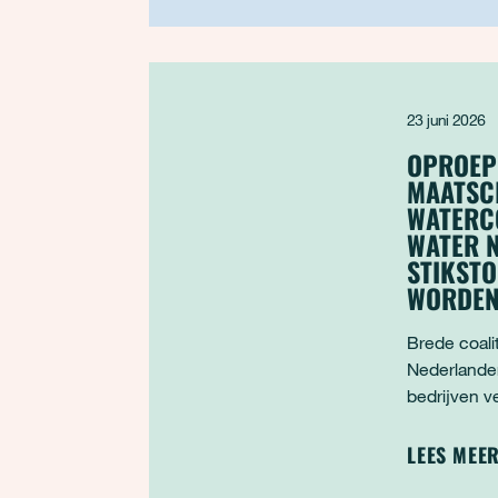
bedrijven op bedrijvente
23 juni 2026
OPROEP
MAATSC
WATERCO
WATER N
STIKSTO
WORDE
Brede coali
Nederlande
bedrijven v
de Tweede
en voldoend
LEES MEE
maken. Voo