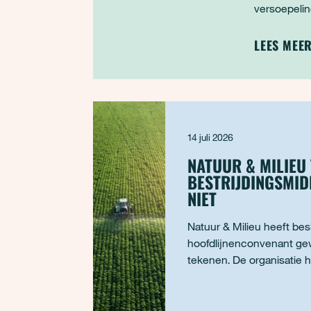
versoepeli
emissiehan
de handrem
LEES MEE
van de indus
Milieu in e
voorstellen
het EU ETS
milieuorgan
14 juli 2026
NATUUR & MILIEU
BESTRIJDINGSMI
NIET
Natuur & Milieu heeft bes
hoofdlijnenconvenant ge
tekenen. De organisatie h
maanden intensief ingez
overheden, boerenverte
partijen tot afspraken te