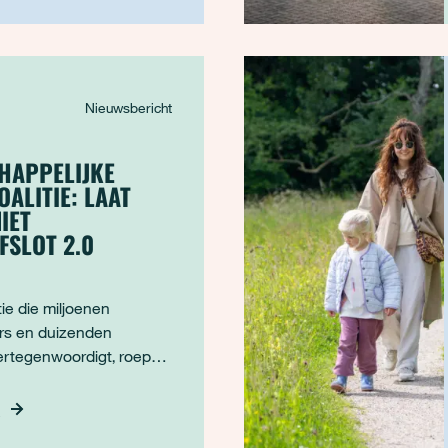
rreinen door hee
Nieuwsbericht
HAPPELIJKE
ALITIE: LAAT
IET
FSLOT 2.0
N
tie die miljoenen
rs en duizenden
ertegenwoordigt, roept
 Kamer op om schoon
e water topprioriteit te
R
rkom dat water het