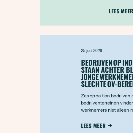
bedrijven 
uitstoot. E
LEES MEE
vindt zelfs 
meeste CO2
uitstoot ni
méér moete
die wél
25 juni 2026
BEDRIJVEN OP IN
STAAN ACHTER BI
JONGE WERKNEME
SLECHTE OV-BER
Zes op de tien bedrijven
bedrijventerreinen vinden
werknemers niet alleen m
werk kunnen komen. Toch 
bereikbaarheid met het 
LEES MEER
vaak slecht. Dat blijkt ui