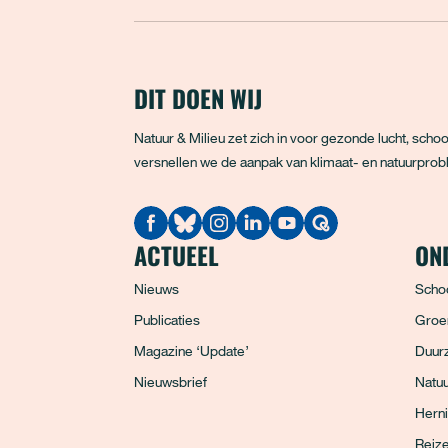
DIT DOEN WIJ
Natuur & Milieu zet zich in voor gezonde lucht, sc
versnellen we de aanpak van klimaat- en natuurprobl
Quodari
ACTUEEL
ON
Nieuws
Scho
Publicaties
Groe
Magazine ‘Update’
Duurz
Nieuwsbrief
Natuu
Hern
Reiz