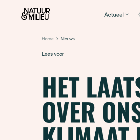
Natuur & Milieu homepage
Actueel
Home
Nieuws
Lees voor
HET LAAT
OVER ONS
KLIMAAT 