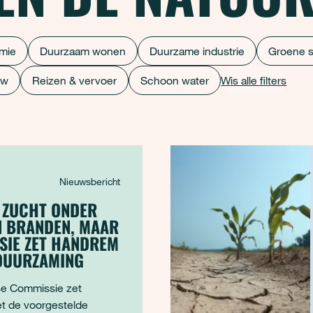
omie
Duurzaam wonen
Duurzame industrie
Groene 
uw
Reizen & vervoer
Schoon water
Wis alle filters
Nieuwsbericht
 ZUCHT ONDER
N BRANDEN, MAAR
SIE ZET HANDREM
DUURZAMING
e Commissie zet
t de voorgestelde