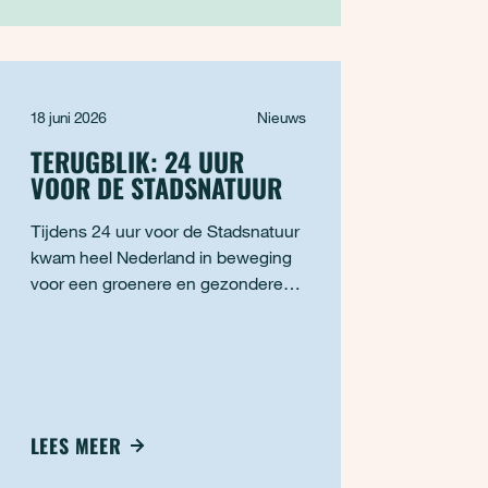
langer worden per jaar. Daardoor
dreigen Europese stede
18 juni 2026
Nieuws
TERUGBLIK: 24 UUR
VOOR DE STADSNATUUR
Tijdens 24 uur voor de Stadsnatuur
kwam heel Nederland in beweging
voor een groenere en gezondere
leefomgeving. Van
stadswandelingen en
natuurexcursies tot yoga in het
park, buurtacties en educatieve
activiteiten: overal in het land
ontdekten mensen de natuur
LEES MEER
dichtbij huis. Met meer dan 200