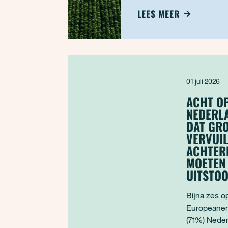
van bestrijdingsmiddelen 
LEES MEER
01 juli 2026
ACHT OP
NEDERL
DAT GR
VERVUIL
ACHTER
MOETEN
UITSTO
Bijna zes o
Europeanen
(71%) Neder