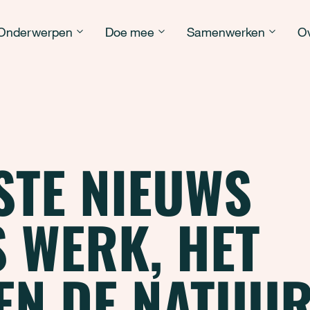
Onderwerpen
Doe mee
Samenwerken
Ov
STE NIEUWS
 WERK, HET
EN DE NATUU