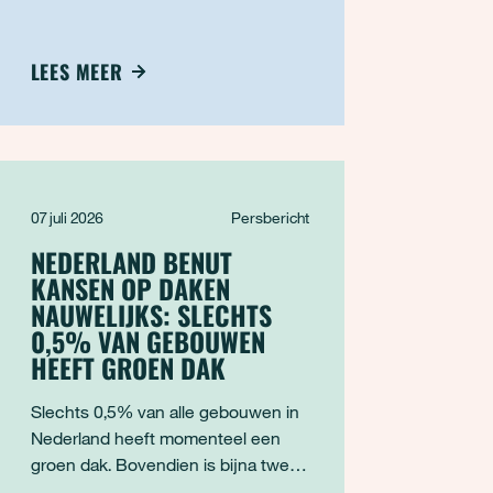
Wetenschappers houden dit
klimaatverschijnsel nauwlettend in
de gaten, omdat het wereldwijd
LEES MEER
invloed kan hebben op het weer.
Van extreme droogte in Australië tot
hevige regenval in Zuid-Amerika. De
gevolgen ku
07 juli 2026
Persbericht
NEDERLAND BENUT
KANSEN OP DAKEN
NAUWELIJKS: SLECHTS
0,5% VAN GEBOUWEN
HEEFT GROEN DAK
Slechts 0,5% van alle gebouwen in
Nederland heeft momenteel een
groen dak. Bovendien is bijna twee
derde van deze groene daken