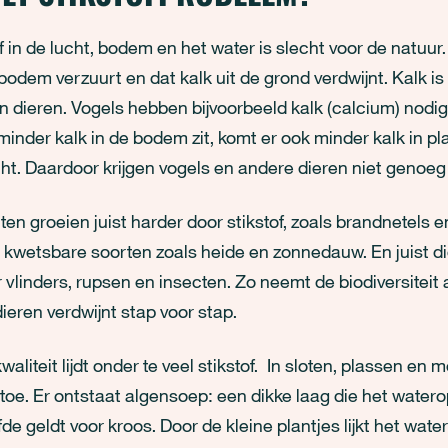
of in de lucht, bodem en het water is slecht voor de natuur.
bodem verzuurt en dat kalk uit de grond verdwijnt. Kalk is 
n dieren. Vogels hebben bijvoorbeeld kalk (calcium) nodig
 minder kalk in de bodem zit, komt er ook minder kalk in p
ht. Daardoor krijgen vogels en andere dieren niet genoeg
n groeien juist harder door stikstof, zoals brandnetels e
kwetsbare soorten zoals heide en zonnedauw. En juist die
r vlinders, rupsen en insecten. Zo neemt de biodiversiteit a
dieren verdwijnt stap voor stap.
aliteit lijdt onder te veel stikstof. In sloten, plassen en
toe. Er ontstaat algensoep: een dikke laag die het water
fde geldt voor kroos. Door de kleine plantjes lijkt het wate