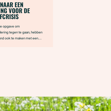
 NAAR EEN
ING VOOR DE
FCRISIS
te opgave om
dering tegen te gaan, hebben
and ook te maken met een
scrisis. De natuur heeft te
 en wordt te zwaar belast, met
kstof. De rechter oordeelde
eidsmaatregelen om de
 te dringen niet werkt