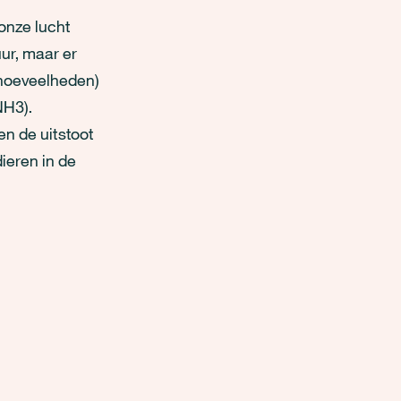
 onze lucht
uur, maar er
e hoeveelheden)
NH3).
en de uitstoot
ieren in de