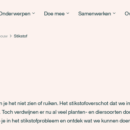
Onderwerpen
Doe mee
Samenwerken
Ov
dbouw
Stikstof
un je het niet zien of ruiken. Het stikstofoverschot dat we
Toch verdwijnen er nu al veel planten- en diersoorten doo
p je in het stikstofprobleem en ontdek wat we kunnen doen