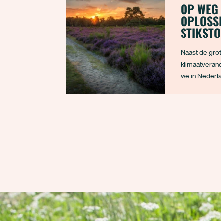
OP WEG
OPLOSS
STIKSTO
Naast de gro
klimaatveran
we in Nederl
biodiversiteit
weinig ruimte
name door sti
dat de overh
uitstoot terug