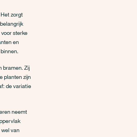
 Het zorgt
belangrijk
 voor sterke
lanten en
 binnen.
n bramen. Zij
 planten zijn
f: de variatie
 meren neemt
oppervlak
r wel van