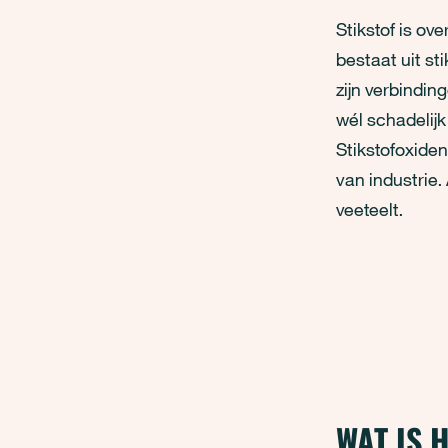
Stikstof is ove
bestaat uit st
zijn verbindin
wél schadelijk
Stikstofoxiden
van industrie
veeteelt.
WAT IS 