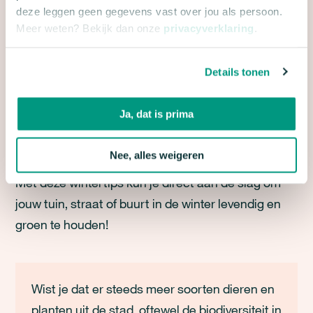
6. WEINIG TIJD? LAAT PLANTEN MET RUST
deze leggen geen gegevens vast over jou als persoon.
IN DE WINTER
Meer weten? Bekijk dan onze
privacyverklaring
.
Veel vaste planten trekken zich in de winter terug
Details tonen
en hebben een beschermende laag nodig. Laat
uitgebloeide bloemen en planten staan: ze geven
Ja, dat is prima
een sfeervol winterbeeld en bieden voeding en een
schuilplek voor vogels.
Nee, alles weigeren
Met deze wintertips kun je direct aan de slag om
jouw tuin, straat of buurt in de winter levendig en
groen te houden!
Wist
je dat er
steeds meer soorten dieren en
planten uit de stad, oftewel de biodiversiteit in