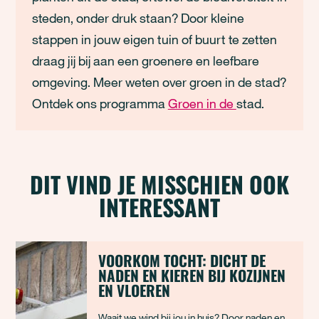
steden
,
onder druk
staa
n
? Door kleine
stappen in jouw
eigen
tuin
of buurt
te zetten
draag jij bij aan
een groener
e en
leefbare
omgeving.
Meer wet
en over groen in de stad?
Ontdek ons programma
Groen in de
stad.
DIT VIND JE MISSCHIEN OOK
INTERESSANT
VOORKOM TOCHT: DICHT DE
NADEN EN KIEREN BIJ KOZIJNEN
EN VLOEREN
Waait we wind bij jou in huis? Door naden en