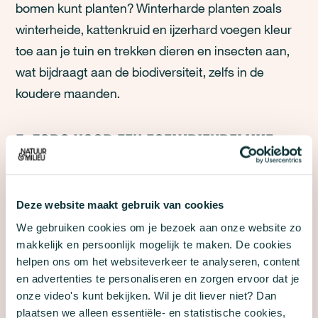
bomen kunt planten? Winterharde planten zoals
winterheide, kattenkruid en ijzerhard voegen kleur
toe aan je tuin en trekken dieren en insecten aan,
wat bijdraagt aan de biodiversiteit, zelfs in de
koudere maanden.
5. ZORG VOOR EEN EGELVRIENDELIJKE
TUIN
Egels verplaatsen zich graag van tuin naar tuin op
Deze website maakt gebruik van cookies
zoek naar voedsel en schuilplekken. Zorg ervoor
We gebruiken cookies om je bezoek aan onze website zo
dat er een open doorgang is, zoals een klein gat in
makkelijk en persoonlijk mogelijk te maken. De cookies
een schutting of hek (ongeveer 13 x 13 cm), zodat
helpen ons om het websiteverkeer te analyseren, content
ze vrij kunnen bewegen.
en advertenties te personaliseren en zorgen ervoor dat je
onze video's kunt bekijken. Wil je dit liever niet? Dan
plaatsen we alleen essentiële- en statistische cookies,