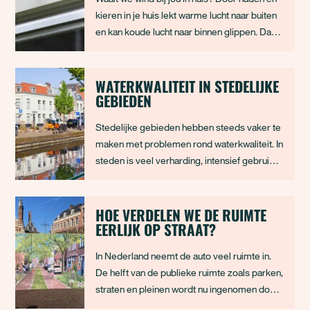
kieren in je huis lekt warme lucht naar buiten
en kan koude lucht naar binnen glippen. Dat is
zonde voor het klimaat in huis en zorgt er in
de winter voor dat je extra moet stoken om
het huis op de juiste temperatuur te houden.
WATERKWALITEIT IN STEDELIJKE
GEBIEDEN
Gelukkig zijn de meest voor
Stedelijke gebieden hebben steeds vaker te
maken met problemen rond waterkwaliteit. In
steden is veel verharding, intensief gebruik
van ruimte en weinig plek voor water om
rustig weg te zakken. Regenwater stroomt
daardoor snel over daken, wegen en pleinen,
HOE VERDELEN WE DE RUIMTE
EERLIJK OP STRAAT?
neemt vervuiling mee en komt direct terecht
In Nederland neemt de auto veel ruimte in.
De helft van de publieke ruimte zoals parken,
straten en pleinen wordt nu ingenomen door
de auto, denk aan parkeerplekken en