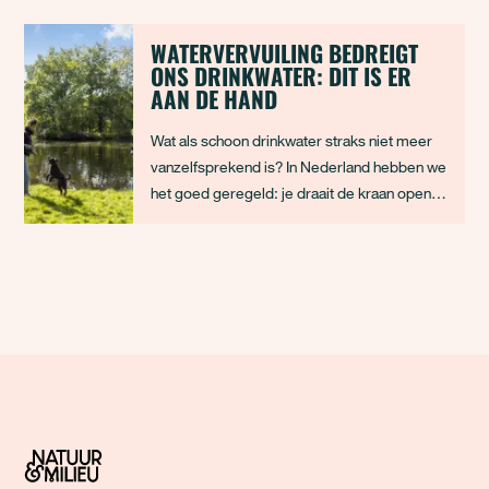
autowegen. Het is opvallend dat er niet meer
aandacht is voor vervoersmiddelen die
WATERVERVUILING BEDREIGT
ONS DRINKWATER: DIT IS ER
minder ruimte innemen, zoals voetgangers,
AAN DE HAND
fietser
Wat als schoon drinkwater straks niet meer
vanzelfsprekend is? In Nederland hebben we
het goed geregeld: je draait de kraan open
en er komt schoon, gezond water uit. Maar
wat minder zichtbaar is, is dat de bron van
dat drinkwater steeds meer vervuilt. De
vervuiling van grond- en oppervlaktewater
nee