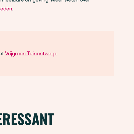
teden
.
et
Vrijgroen Tuinontwerp.
TERESSANT