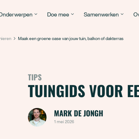
Onderwerpen
Doe mee
Samenwerken
Ov
nieren
Maak een groene oase van jouw tuin, balkon of dakterras
TIPS
TUINGIDS VOOR E
MARK DE JONGH
1 mei 2026