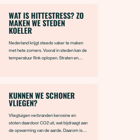
WAT IS HITTESTRESS? ZO
MAKEN WE STEDEN
KOELER
Nederland krijgt steeds vaker te maken
met hete zomers. Vooral in steden kan de
temperatuur flink oplopen. Straten en
pleinen warmen op en koelen ’s nachts
nauwelijks af. Dit noemen we hittestress.
Hittestress heeft gevolgen voor onze
gezondheid en leefomgeving. Gelukkig
KUNNEN WE SCHONER
weten we ook wat helpt: m
VLIEGEN?
Vliegtuigen verbranden kerosine en
stoten daardoor CO2 uit, wat bijdraagt aan
de opwarming van de aarde. Daarom is
het belangrijk om minder te vliegen en als