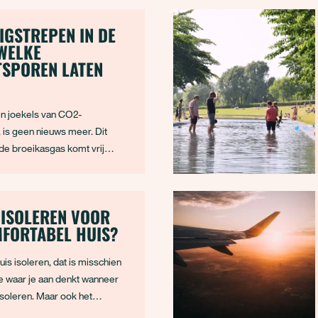
IGSTREPEN IN DE
 WELKE
TSPOREN LATEN
en joekels van CO2-
n, is geen nieuws meer. Dit
e broeikasgas komt vrij
randen van fossiele
 Maar vliegtuigen laten meer
na. Vrij letterlijk zelfs. Denk
 ISOLEREN VOOR
trepen die je in de lucht ziet,
MFORTABEL HUIS?
vliegtuig
uis isoleren, dat is misschien
te waar je aan denkt wanneer
t isoleren. Maar ook het
euren in je huis kan je flink