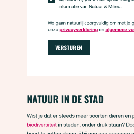
informatie van Natuur & Milieu.
We gaan natuurlijk zorgvuldig om met je g
onze
privacyverklaring
en
algemene v
NATUUR IN DE STAD
Wist je dat er steeds meer soorten dieren en p
biodiversiteit
in steden, onder druk staan? Doo
buurt te zetten draag jij bij aan een groener