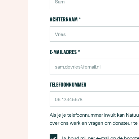
"
*
" geeft vereiste velden aan
ACHTERNAAM
*
E-MAILADRES
*
TELEFOONNUMMER
Als je je telefoonnummer invult kan Natuur
over ons werk en vragen om donateur te w
Ja, houd mij per e-mail op de hoogt