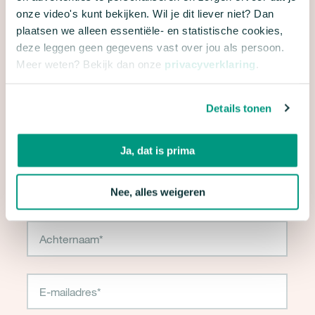
Ben je klaar om slimmer met je spullen om te gaan? Wacht dan niet
onze video's kunt bekijken. Wil je dit liever niet? Dan
langer! Schrijf je nu in en ontvang 2 weken lang toffe en creatieve
plaatsen we alleen essentiële- en statistische cookies,
tips rechtstreeks in je inbox.
deze leggen geen gegevens vast over jou als persoon.
Meer weten? Bekijk dan onze
privacyverklaring
.
Details tonen
Campagne - Word een Rethinker
Ja, dat is prima
"
*
" geeft vereiste velden aan
Nee, alles weigeren