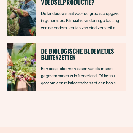
VOEDSELPRODUCTIE?
De landbouw staat voor de grootste opgave
in generaties. Klimaatverandering, uitputting
van de bodem, verlies van biodiversiteit en
een groeiende wereldbevolking vragen om
een fundamentele verandering van het
voedselsysteem. Biologische landbouw
DE BIOLOGISCHE BLOEMETJES
BUITENZETTEN
wordt daarin vaak als oplossing
gepresenteerd. Maa
Een bosje bloemen is een van de meest
gegeven cadeaus in Nederland. Of het nu
gaat om een relatiegeschenk of een bosje
tulpen voor je moeder, iedereen fleurt ervan
op. Op de bloemenveiling worden elke dag
ruim 40 miljoen bloemen verkocht. Helaas
hebben de meeste bosjes een keerzijde:
bestrijdingsmid