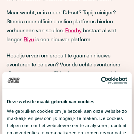
Maar wacht, er is meer! DJ-set? Tapijtreiniger?
Steeds meer officiële online platforms bieden
verhuur aan van spullen.
Peerby
bestaat al wat
langer,
Biyu
is een nieuwer platform.
Houd je ervan om eropuit te gaan en nieuwe
avonturen te beleven? Voor de echte avonturiers
zijn er genoeg mogelijkheden om vervoer te delen,
van auto’s en scooters tot zelfs bakfietsen.
Wil je een stapje verder op de
ladder
? Lees dan
Deze website maakt gebruik van cookies
hier alles over
Refuse
.
We gebruiken cookies om je bezoek aan onze website zo
makkelijk en persoonlijk mogelijk te maken. De cookies
helpen ons om het websiteverkeer te analyseren, content
ONTVANG 2 WEKEN INSPIRATIE IN JE INBOX!
en advertenties te personaliseren en zorgen ervoor dat je