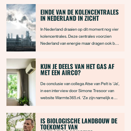
EINDE VAN DE KOLENCENTRALES
IN NEDERLAND IN ZICHT
In Nederland draaien op dit moment nog vier
kolencentrales. Deze centrales voorzien
Nederland van energie maar dragen ook bij
aan 7% van de totale Nederlandse
broeikasemissies. Dat komt omdat
kolenstroom verreweg de meest
KUN JE DEELS VAN HET GAS AF
MET EEN AIRCO?
vervuilende vorm van energieopwekking is.
Wij leggen je in dit artikel uit waa
De conclusie van collega Atse van Pelt is ‘Ja’,
in een interview door Simone Tresoor van
website Warmte365.nl. ‘Ze zijn namelijk een
goede oplossing voor kleinere woningen
met een laag aardgasverbruik (minder dan
500 kubieke meter).’ Dit geldt natuurlijk
IS BIOLOGISCHE LANDBOUW DE
TOEKOMST VAN
alleen voor airco’s die zowel kunne