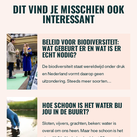
DIT VIND JE MISSCHIEN OOK
INTERESSANT
BELEID VOOR BIODIVERSITEIT:
WAT GEBEURT ER EN WAT IS ER
ECHT NODIG?
De biodiversiteit staat wereldwijd onder druk
en Nederland vormt daarop geen
uitzondering. Steeds meer soorten
verdwijnen of hebben moeite om te
overleven. Ecosystemen verliezen hun
veerkracht en de natuur raakt versnipperd. Er
HOE SCHOON IS HET WATER BIJ
JOU IN DE BUURT?
bestaan inmiddels verschillende
programma’s, doelen en wetten om biodi
Sloten, vijvers, grachten, beken: water is
overal om ons heen. Maar hoe schoon is het