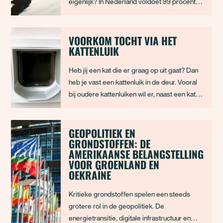
eigenlijk? In Nederland voldoet 99 procent
van onze wateren niet aan de Europese
normen. Dat raakt mensen, dieren en natuur.
Doe mee aan ons wateronderzoek en vertel
VOORKOM TOCHT VIA HET
KATTENLUIK
ons wat jij ziet, ervaart en waar je je zorgen o
Heb jij een kat die er graag op uit gaat? Dan
heb je vast een kattenluik in de deur. Vooral
bij oudere kattenluiken wil er, naast een kat,
nog weleens tocht naar binnen glippen. Heb
je een oud kattenluik? Dan is het verstandig
deze te vervangen door een nieuw, tochtvrij
GEOPOLITIEK EN
GRONDSTOFFEN: DE
exemplaar. Want het kattenlui
AMERIKAANSE BELANGSTELLING
VOOR GROENLAND EN
OEKRAÏNE
Kritieke grondstoffen spelen een steeds
grotere rol in de geopolitiek. De
energietransitie, digitale infrastructuur en