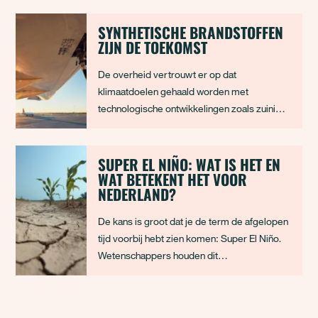
bespaart op je stookkosten. Dubbelglas is al
een stuk beter dan enkelglas, maar HR++-
SYNTHETISCHE BRANDSTOFFEN
ZIJN DE TOEKOMST
glas (Hoog Rendements-beglazing) heeft
een nog
De overheid vertrouwt er op dat
klimaatdoelen gehaald worden met
technologische ontwikkelingen zoals zuiniger
vliegtuigen en niet-fossiele brandstoffen
gemaakt van organisch materiaal of
waterstof. Zijn niet-fossiele brandstoffen
SUPER EL NIÑO: WAT IS HET EN
WAT BETEKENT HET VOOR
zoals synthetische kerosine inderdaad de
NEDERLAND?
oplossing voor dit probleem?
De kans is groot dat je de term de afgelopen
tijd voorbij hebt zien komen: Super El Niño.
Wetenschappers houden dit
klimaatverschijnsel nauwlettend in de gaten,
omdat het wereldwijd invloed kan hebben op
het weer. Van extreme droogte in Australië