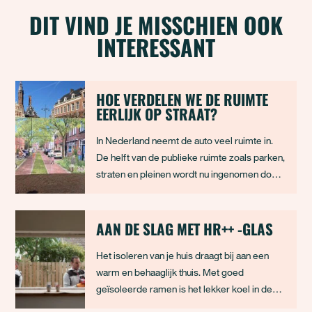
DIT VIND JE MISSCHIEN OOK
INTERESSANT
HOE VERDELEN WE DE RUIMTE
EERLIJK OP STRAAT?
In Nederland neemt de auto veel ruimte in.
De helft van de publieke ruimte zoals parken,
straten en pleinen wordt nu ingenomen door
de auto, denk aan parkeerplekken en
autowegen. Het is opvallend dat er niet meer
aandacht is voor vervoersmiddelen die
AAN DE SLAG MET HR++ -GLAS
minder ruimte innemen, zoals voetgangers,
Het isoleren van je huis draagt bij aan een
fietser
warm en behaaglijk thuis. Met goed
geïsoleerde ramen is het lekker koel in de
zomer en warm in de winter, waardoor je flink