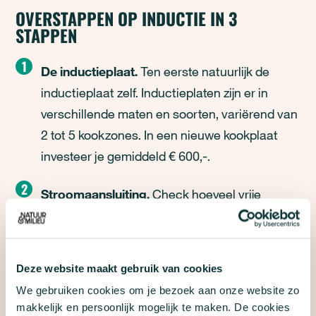
OVERSTAPPEN OP INDUCTIE IN 3
STAPPEN
De inductieplaat.
Ten eerste natuurlijk de
inductieplaat zelf. Inductieplaten zijn er in
verschillende maten en soorten, variërend van
2 tot 5 kookzones. In een nieuwe kookplaat
investeer je gemiddeld € 600,-.
Stroomaansluiting.
Check hoeveel vrije
groepen er nog beschikbaar zijn in je
meterkast. Afhankelijk van het type
inductiekookplaat heb je 1, 2 of 3 groepen in je
Deze website maakt gebruik van cookies
meterkast nodig. Het kan daarom zijn dat je
We gebruiken cookies om je bezoek aan onze website zo
meterkast uitgebreid moet worden. Daarnaast
makkelijk en persoonlijk mogelijk te maken. De cookies