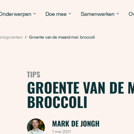
Onderwerpen
Doe mee
Samenwerken
Ov
ensgroenten
Groente van de maand mei: broccoli
TIPS
GROENTE VAN DE 
BROCCOLI
MARK DE JONGH
1 mei 2021