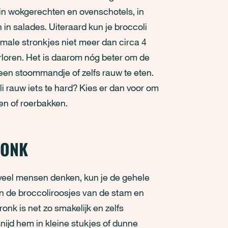
in wokgerechten en ovenschotels, in
 in salades. Uiteraard kun je broccoli
rmale stronkjes niet meer dan circa 4
rloren. Het is daarom nóg beter om de
een stoommandje of zelfs rauw te eten.
li rauw iets te hard? Kies er dan voor om
en of roerbakken.
RONK
t veel mensen denken, kun je de gehele
n de broccoliroosjes van de stam en
nk is net zo smakelijk en zelfs
ijd hem in kleine stukjes of dunne