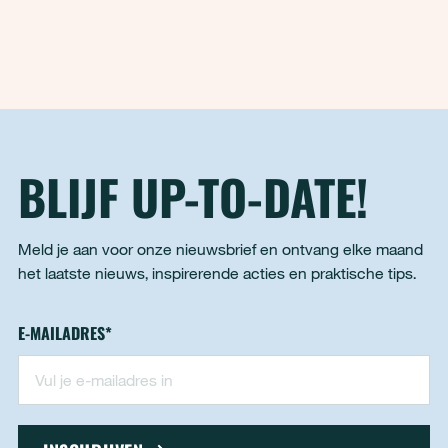
kobalt, nikkel en neodymium. Deze
materialen zijn onmisbaar voor elektrische
voertuigen, batterijen, windturbines en
andere duurzame technologieën
BLIJF UP-TO-DATE!
Meld je aan voor onze nieuwsbrief en ontvang elke maand
het laatste nieuws, inspirerende acties en praktische tips.
Nieuwsbrief - footer
E-MAILADRES
*
"
*
" geeft vereiste velden aan