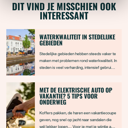
DIT VIND JE MISSCHIEN OOK
INTERESSANT
WATERKWALITEIT IN STEDELIJKE
GEBIEDEN
Stedelijke gebieden hebben steeds vaker te
maken met problemen rond waterkwaliteit. In
steden is veel verharding, intensief gebruik
van ruimte en weinig plek voor water om
rustig weg te zakken. Regenwater stroomt
daardoor snel over daken, wegen en pleinen,
MET DE ELEKTRISCHE AUTO OP
VAKANTIE? 5 TIPS VOOR
neemt vervuiling mee en komt direct terecht
ONDERWEG
Koffers pakken, de haren een vakantiecoupe
geven, nog snel op jacht naar sandalen die
wél lekker lopen… Voor je met je wijntje aan