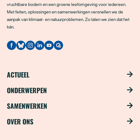
vruchtbare bodem en een groene leefomgeving voor iedereen.
Met feiten, oplossingen en samenwerkingen versnellen we de
aanpak van klimaat- en natuurproblemen. Zo laten we zien dat het
kán.
Quodari
ACTUEEL
Nieuws
ONDERWERPEN
Publicaties
Schoon water
SAMENWERKEN
Magazine ‘Update’
Groene steden
Steun ons met je bedrijf
OVER ONS
Nieuwsbrief
Duurzame industrie
Word partner
Over ons