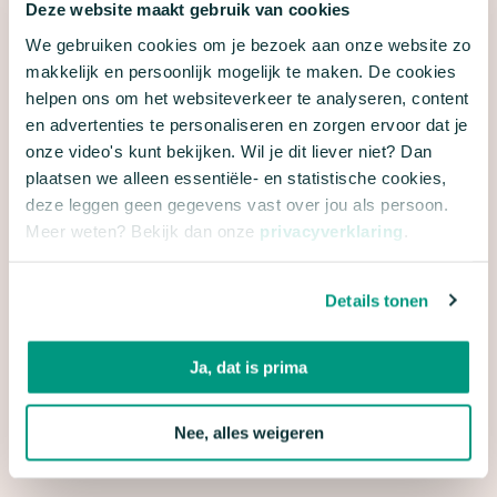
Deze website maakt gebruik van cookies
HOE GASVRIJ BEN JIJ?
We gebruiken cookies om je bezoek aan onze website zo
makkelijk en persoonlijk mogelijk te maken. De cookies
Heb je alle tochtgaten in je huis aangepakt en wil je
helpen ons om het websiteverkeer te analyseren, content
nog meer doen om gas te besparen? Dan is de
en advertenties te personaliseren en zorgen ervoor dat je
onze video's kunt bekijken. Wil je dit liever niet? Dan
volgende stap de temperatuur van je cv-ketel
plaatsen we alleen essentiële- en statistische cookies,
aanpassen. Die staat standaard op 80 graden en
deze leggen geen gegevens vast over jou als persoon.
dat is zonde! Het namelijk veel gas om die
Meer weten? Bekijk dan onze
privacyverklaring
.
temperatuur te bereiken. Verlaag de temperatuur
van je cv-ketel naar 70, 60 of zelfs 50 graden. Dit
Details tonen
scheelt gasverbruik en dus ook in de kosten.
Daarnaast kom je op deze manier erachter of je
Ja, dat is prima
huis al geschikt is om van het aardgas af te gaan.
Doe mee
!
Nee, alles weigeren