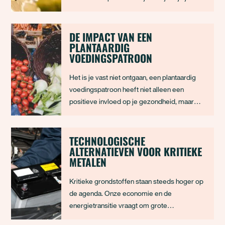
de Italiaanse Rivièra zit moet er nog best wat
geregeld worden. Zeker als je – misschien
wel voor het eerst – met een elektrische auto
DE IMPACT VAN EEN
PLANTAARDIG
op pad gaat. Want waar laa
VOEDINGSPATROON
Het is je vast niet ontgaan, een plantaardig
voedingspatroon heeft niet alleen een
positieve invloed op je gezondheid, maar
ook op het milieu! Plantaardige producten
hebben namelijk een lagere impact op het
milieu dan dierlijke producten. Maar hoeveel
TECHNOLOGISCHE
ALTERNATIEVEN VOOR KRITIEKE
CO2 en water bespaar je daadwerkelijk als je
METALEN
kie
Kritieke grondstoffen staan steeds hoger op
de agenda. Onze economie en de
energietransitie vraagt om grote
hoeveelheden kritieke metalen zoals lithium,