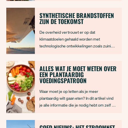
altijd gezond. Slechte waterkwaliteit komt in
Nederland vaak voor en het is daarom
SYNTHETISCHE BRANDSTOFFEN
ZIJN DE TOEKOMST
belangrijk dat je vervuiling kunt herkennen. Sl
De overheid vertrouwt er op dat
klimaatdoelen gehaald worden met
technologische ontwikkelingen zoals zuiniger
vliegtuigen en niet-fossiele brandstoffen
gemaakt van organisch materiaal of
waterstof. Zijn niet-fossiele brandstoffen
ALLES WAT JE MOET WETEN OVER
EEN PLANTAARDIG
zoals synthetische kerosine inderdaad de
VOEDINGSPATROON
oplossing voor dit probleem?
Waar moet je op letten als je meer
plantaardig wilt gaan eten? In dit artikel vind
je alle informatie die je nodig hebt om zelf de
overstap te maken naar een (meer)
plantaardig voedingspatroon.
GOED NIEUWS: HET STROOMNET