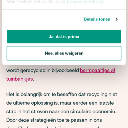
Meer weten? Bekijk dan onze
privacyverklaring
.
Pas als laatste redmiddel, nadat alle voorgaande
strategieën zijn toegepast, komt
recycling
(
recycle
).
Details tonen
Wist je dat bijna alles wat wordt gerecycled op dit
moment laagwaardig is? Dat vermindert uiteindelijk
Ja, dat is prima
niet de vraag om grondstoffen. Zo worden
bijvoorbeeld slechts 9% van alle verpakkingen
Nee, alles weigeren
weer in nieuwe verpakkingen gebruikt. Het meeste
wordt gerecycled in bijvoorbeeld
bermpaaltjes of
tuinbankjes
.
Het is belangrijk om te beseffen dat recycling niet
de ultieme oplossing is, maar eerder een laatste
stap in het streven naar een circulaire economie.
Door deze strategieën toe te passen in ons