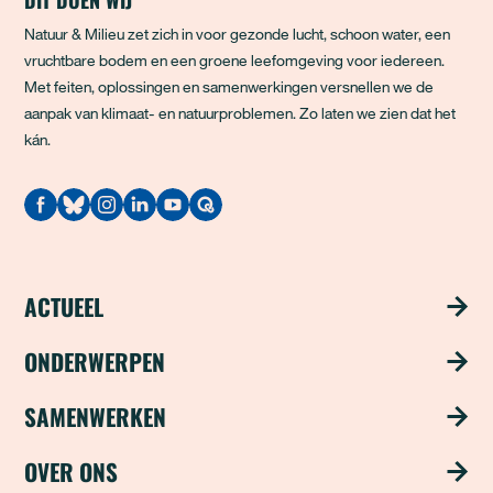
Natuur & Milieu zet zich in voor gezonde lucht, schoon water, een
vruchtbare bodem en een groene leefomgeving voor iedereen.
Met feiten, oplossingen en samenwerkingen versnellen we de
aanpak van klimaat- en natuurproblemen. Zo laten we zien dat het
kán.
Quodari
ACTUEEL
Nieuws
ONDERWERPEN
Publicaties
Schoon water
SAMENWERKEN
Magazine ‘Update’
Groene steden
Steun ons met je bedrijf
OVER ONS
Nieuwsbrief