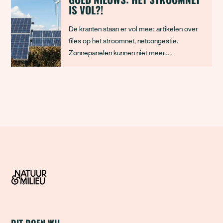
IS VOL?!
De kranten staan er vol mee: artikelen over
files op het stroomnet, netcongestie.
Zonnepanelen kunnen niet meer
terugleveren en bedrijven die elektriciteit
willen gebruiken kunnen geen aansluiting
krijgen. Het stroomnet lijkt overvol. Dit is
goed nieuws, want het overvolle stroomnet
betekent dat de
DIT DOEN WIJ