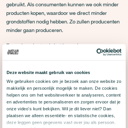
gebruikt. Als consumenten kunnen we ook minder
producten kopen, waardoor we direct minder
grondstoffen nodig hebben. Zo zullen producenten
minder gaan produceren.
Een volgende stap is het bevorderen van
hergebruik (
reuse
). Door producten een tweede
leven te geven, en zo de levensduur verlengen,
verminderen we de noodzaak om voortdurend
Deze website maakt gebruik van cookies
nieuwe grondstoffen te gebruiken. Ook kunnen wij
We gebruiken cookies om je bezoek aan onze website zo
de levensduur van een product verlengen door het
makkelijk en persoonlijk mogelijk te maken. De cookies
helpen ons om het websiteverkeer te analyseren, content
repareren van producten
of onderdelen die
en advertenties te personaliseren en zorgen ervoor dat je
kapotgaan (
repair
). Door in plaats van iets nieuw te
onze video's kunt bekijken. Wil je dit liever niet? Dan
kopen verminderen we de druk op grondstoffen en
plaatsen we alleen essentiële- en statistische cookies,
vermijden we onnodige afvalproductie.
deze leggen geen gegevens vast over jou als persoon.