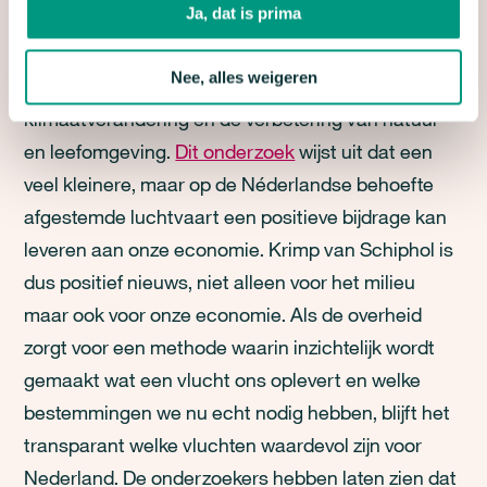
Ja, dat is prima
definitie groei van de luchtvaart positief waardeert.
Backers: ‘De luchtvaart moet een evenredige
Nee, alles weigeren
bijdrage leveren aan het voorkomen van verdere
klimaatverandering en de verbetering van natuur
en leefomgeving.
Dit onderzoek
wijst uit dat een
veel kleinere, maar op de Néderlandse behoefte
afgestemde luchtvaart een positieve bijdrage kan
leveren aan onze economie. Krimp van Schiphol is
dus positief nieuws, niet alleen voor het milieu
maar ook voor onze economie. Als de overheid
zorgt voor een methode waarin inzichtelijk wordt
gemaakt wat een vlucht ons oplevert en welke
bestemmingen we nu echt nodig hebben, blijft het
transparant welke vluchten waardevol zijn voor
Nederland. De onderzoekers hebben laten zien dat