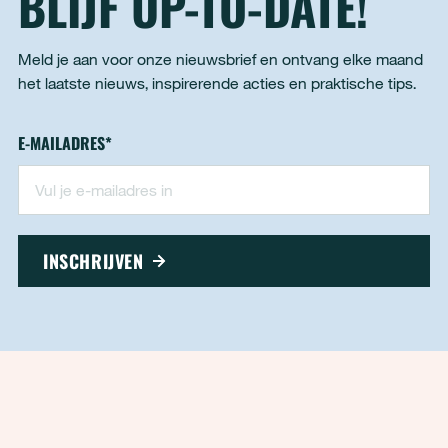
BLIJF UP-TO-DATE!
Meld je aan voor onze nieuwsbrief en ontvang elke maand
het laatste nieuws, inspirerende acties en praktische tips.
Nieuwsbrief - footer
E-MAILADRES
*
"
*
" geeft vereiste velden aan
INSCHRIJVEN