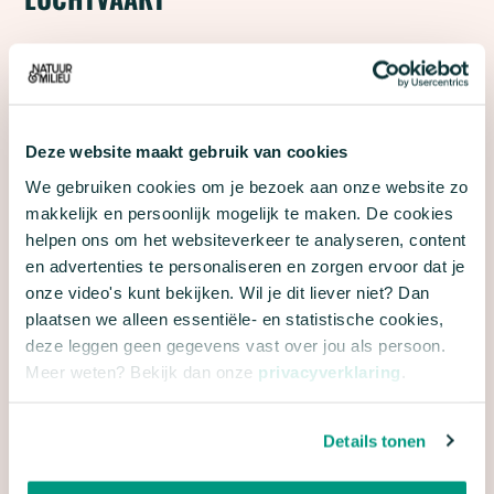
Een indicator die beleidsmakers en de sector wel
inzicht geeft in efficiënte groei of krimp van de
luchtvaart is mogelijk volgens de onderzoekers.
‘Hierin worden de werkelijke uitgaven van elk type
Deze website maakt gebruik van cookies
reiziger gecombineerd met de milieukosten om die
We gebruiken cookies om je bezoek aan onze website zo
makkelijk en persoonlijk mogelijk te maken. De cookies
reiziger van en naar Schiphol te laten vliegen. En
helpen ons om het websiteverkeer te analyseren, content
kijkt niet alleen naar vliegen, maar neemt alle
en advertenties te personaliseren en zorgen ervoor dat je
mogelijke verbindingen via weg, water en spoor
onze video's kunt bekijken. Wil je dit liever niet? Dan
mee’, aldus Peeters.
plaatsen we alleen essentiële- en statistische cookies,
deze leggen geen gegevens vast over jou als persoon.
Meer weten? Bekijk dan onze
privacyverklaring
.
TRANSPARANTE OVERHEID
Details tonen
Natuur & Milieu vindt het niet uit te leggen dat de
overheid een meetmethode gebruikt die per