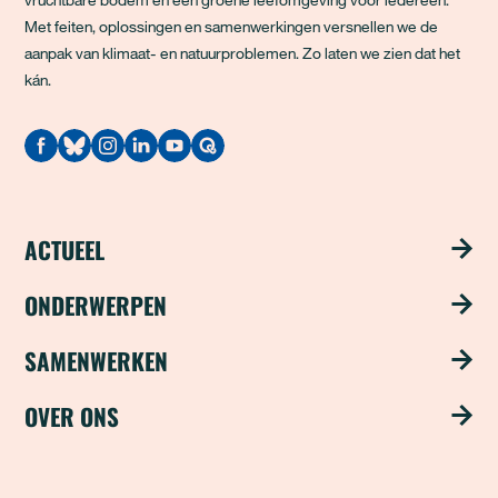
Met feiten, oplossingen en samenwerkingen versnellen we de
aanpak van klimaat- en natuurproblemen. Zo laten we zien dat het
kán.
Quodari
ACTUEEL
Nieuws
ONDERWERPEN
Publicaties
Schoon water
SAMENWERKEN
Magazine ‘Update’
Groene steden
Steun ons met je bedrijf
OVER ONS
Nieuwsbrief
Duurzame industrie
Word partner
Over ons
Natuurvriendelijke landbouw