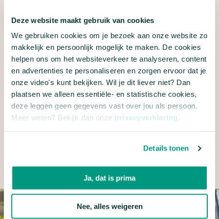
Steeds meer vakantiehuisjes en campings hebben
Deze website maakt gebruik van cookies
een laadpaal. Kijk dus bij het boeken van je
We gebruiken cookies om je bezoek aan onze website zo
vakantieadres al naar de mogelijkheden én duik in
makkelijk en persoonlijk mogelijk te maken. De cookies
helpen ons om het websiteverkeer te analyseren, content
leuke alternatieven. Ben je op je
en advertenties te personaliseren en zorgen ervoor dat je
vakantiebestemming en moet je auto aan de lader?
onze video's kunt bekijken. Wil je dit liever niet? Dan
Pak dan eens de lokale bus, huur fietsen of spring
plaatsen we alleen essentiële- en statistische cookies,
op een elektrische step naar een lokale markt of
deze leggen geen gegevens vast over jou als persoon.
Meer weten? Bekijk dan onze
privacyverklaring
.
strandje in de buurt. Zo maak je er meteen een
leuk uitje van.
Details tonen
Klaar voor vertrek? Fijne vakantie!
Ja, dat is prima
Nee, alles weigeren