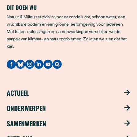
DIT DOEN WIJ
Natuur & Milieu zet zich in voor gezonde lucht, schoon water, een
vruchtbare bodem en een groene leefomgeving voor iedereen.
Met feiten, oplossingen en samenwerkingen versnellen we de
aanpak van klimaat- en natuurproblemen. Zo laten we zien dat het
kán.
Quodari
ACTUEEL
Nieuws
ONDERWERPEN
Publicaties
Schoon water
SAMENWERKEN
Magazine ‘Update’
Groene steden
Steun ons met je bedrijf