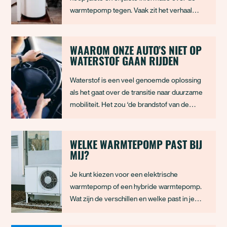
warmtepomp tegen. Vaak zit het verhaal
genuanceerder in elkaar en kunnen nadelen
verminderd of helemaal voorkomen worden.
In dit tweede deel hebben we enkele nieuwe
WAAROM ONZE AUTO’S NIET OP
WATERSTOF GAAN RIJDEN
feiten en fabels opgehelderd. In dit artikel l
Waterstof is een veel genoemde oplossing
als het gaat over de transitie naar duurzame
mobiliteit. Het zou ‘de brandstof van de
toekomst’ zijn. Toen Frans Timmermans
begin juli de Europese plannen presenteerde
voor het gebruik van waterstof om de
WELKE WARMTEPOMP PAST BIJ
MIJ?
klimaatdoelen te behalen, werd daar
enthousiast op
Je kunt kiezen voor een elektrische
warmtepomp of een hybride warmtepomp.
Wat zijn de verschillen en welke past in je
huis?