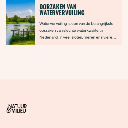
OORZAKEN VAN
WATERVERVUILING
Watervervuiling is een van de belangrijkste
oorzaken van slechte waterkwaliteit in
Nederland. In veel sloten, meren en rivieren
zitten stoffen die daar niet thuishoren. Soms
zie je dat direct, bijvoorbeeld door troebel
water, algenbloei of dode vissen. Vaak is
vervuiling minder zichtbaar, maar minst