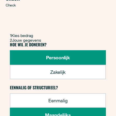
Check
FW - Doneren v3
1
Kies bedrag
2
Jouw gegevens
HOE WIL JE DONEREN?
"
*
" geeft vereiste velden aan
Persoonlijk
Zakelijk
EENMALIG OF STRUCTUREEL?
Eenmalig
Maandelijks