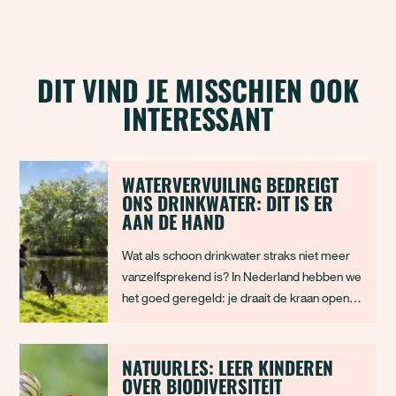
DIT VIND JE MISSCHIEN OOK
INTERESSANT
WATERVERVUILING BEDREIGT
ONS DRINKWATER: DIT IS ER
AAN DE HAND
Wat als schoon drinkwater straks niet meer
vanzelfsprekend is? In Nederland hebben we
het goed geregeld: je draait de kraan open
en er komt schoon, gezond water uit. Maar
wat minder zichtbaar is, is dat de bron van
dat drinkwater steeds meer vervuilt. De
NATUURLES: LEER KINDEREN
OVER BIODIVERSITEIT
vervuiling van grond- en oppervlaktewater