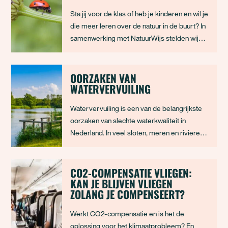
nee
Sta jij voor de klas of heb je kinderen en wil je
die meer leren over de natuur in de buurt? In
samenwerking met NatuurWijs stelden wij
lesbrieven op voor elk seizoen om kinderen
te leren over verschillende diersoorten en
hoe belangrijk die zijn voor een gezonde
OORZAKEN VAN
WATERVERVUILING
omgeving.
Watervervuiling is een van de belangrijkste
oorzaken van slechte waterkwaliteit in
Nederland. In veel sloten, meren en rivieren
zitten stoffen die daar niet thuishoren. Soms
zie je dat direct, bijvoorbeeld door troebel
water, algenbloei of dode vissen. Vaak is
CO2-COMPENSATIE VLIEGEN:
KAN JE BLIJVEN VLIEGEN
vervuiling minder zichtbaar, maar minst
ZOLANG JE COMPENSEERT?
Werkt CO2-compensatie en is het de
oplossing voor het klimaatprobleem? En