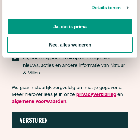
TELEFOONNUMMER
Details tonen
Ja, dat is prima
Als je je telefoonnummer invult kan Natuur & Milieu je bellen
met informatie over ons werk en vragen om donateur te
worden. Je kunt je altijd afmelden.
Nee, alles weigeren
Ja, houd mij per e-mail op de hoogte van
nieuws, acties en andere informatie van Natuur
& Milieu.
We gaan natuurlijk zorgvuldig om met je gegevens.
Meer hierover lees je in onze
privacyverklaring
en
algemene voorwaarden
.