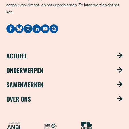
aanpak van klimaat- en natuurproblemen. Zo laten we zien dat het
kán.
Quodari
ACTUEEL
Nieuws
ONDERWERPEN
Publicaties
Schoon water
SAMENWERKEN
Magazine ‘Update’
Groene steden
Steun ons met je bedrijf
OVER ONS
Nieuwsbrief
Duurzame industrie
Word partner
Over ons
Natuurvriendelijke landbouw
Samenwerken als fonds
Team
ANBI
CBF Erkend Goed Doel
Nationale Postcode Loter