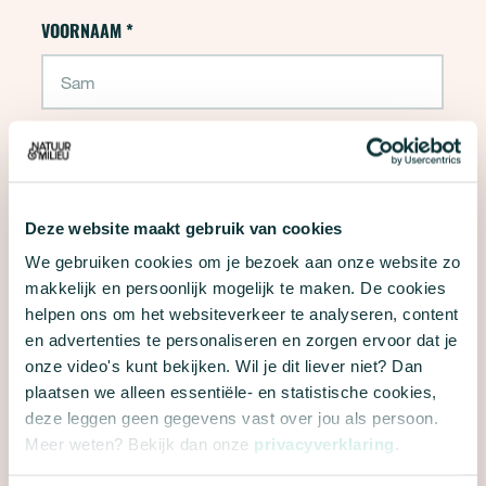
Aanvraag - Hand-out autodelen
VOORNAAM
*
"
*
" geeft vereiste velden aan
TUSSENVOEGSEL
Deze website maakt gebruik van cookies
ACHTERNAAM
*
We gebruiken cookies om je bezoek aan onze website zo
makkelijk en persoonlijk mogelijk te maken. De cookies
helpen ons om het websiteverkeer te analyseren, content
en advertenties te personaliseren en zorgen ervoor dat je
onze video's kunt bekijken. Wil je dit liever niet? Dan
E-MAILADRES
*
plaatsen we alleen essentiële- en statistische cookies,
deze leggen geen gegevens vast over jou als persoon.
Meer weten? Bekijk dan onze
privacyverklaring
.