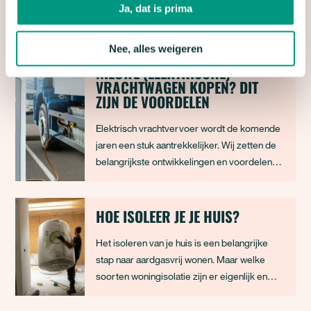
Ja, dat is prima
INTERESSANT
Nee, alles weigeren
NIEUWE (ELEKTRISCHE)
VRACHTWAGEN KOPEN? DIT
ZIJN DE VOORDELEN
Elektrisch vrachtvervoer wordt de komende
jaren een stuk aantrekkelijker. Wij zetten de
belangrijkste ontwikkelingen en voordelen
voor je op een rij.
HOE ISOLEER JE JE HUIS?
Het isoleren van je huis is een belangrijke
stap naar aardgasvrij wonen. Maar welke
soorten woningisolatie zijn er eigenlijk en
waar begin je? Je leest er meer over in dit
artikel.