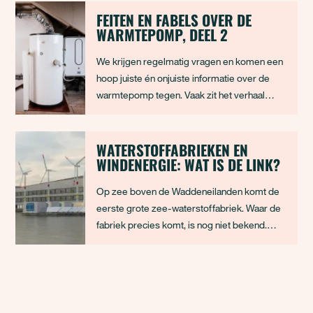
FEITEN EN FABELS OVER DE
WARMTEPOMP, DEEL 2
We krijgen regelmatig vragen en komen een
hoop juiste én onjuiste informatie over de
warmtepomp tegen. Vaak zit het verhaal
genuanceerder in elkaar en kunnen nadelen
verminderd of helemaal voorkomen worden.
In dit tweede deel hebben we enkele nieuwe
WATERSTOFFABRIEKEN EN
WINDENERGIE: WAT IS DE LINK?
feiten en fabels opgehelderd. In dit artikel l
Op zee boven de Waddeneilanden komt de
eerste grote zee-waterstoffabriek. Waar de
fabriek precies komt, is nog niet bekend.
Deze fabriek gaat gevoed worden met
zeewater en met elektriciteit van
windmolens op zee. Daar wordt vervolgens
waterstof van gemaakt in de fabriek. Wat zijn
de plannen voor de