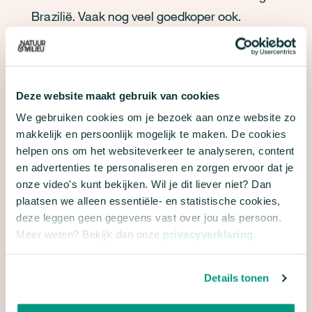
Brazilië. Vaak nog veel goedkoper ook.
Hoe minder je weggooit, hoe meer je bespaart.
Dus koop wat je nodig hebt, plan je maaltijden
een beetje handig in en zorg ervoor dat je
Deze website maakt gebruik van cookies
voedsel niet in de prullenbak belandt.
We gebruiken cookies om je bezoek aan onze website zo
makkelijk en persoonlijk mogelijk te maken. De cookies
Klinkt dit allemaal als een druppel op een
helpen ons om het websiteverkeer te analyseren, content
gloeiende plaat? Bedenk dan dat als er maar
en advertenties te personaliseren en zorgen ervoor dat je
onze video's kunt bekijken. Wil je dit liever niet? Dan
genoeg druppels zijn, de plaat wel degelijk afkoelt.
plaatsen we alleen essentiële- en statistische cookies,
deze leggen geen gegevens vast over jou als persoon.
Meer weten? Bekijk dan onze
privacyverklaring
.
Details tonen
DIT VIND JE MISSCHIEN OOK