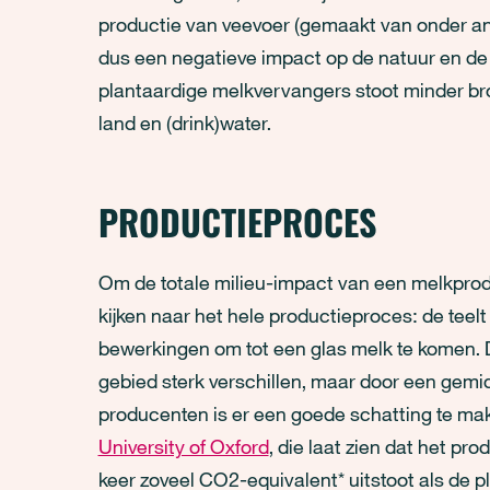
productie van veevoer (gemaakt van onder and
dus een negatieve impact op de natuur en de b
plantaardige melkvervangers stoot minder br
land en (drink)water.
PRODUCTIEPROCES
Om de totale milieu-impact van een melkprodu
kijken naar het hele productieproces: de teelt
bewerkingen om tot een glas melk te komen. 
gebied sterk verschillen, maar door een gemi
producenten is er een goede schatting te make
University of Oxford
, die laat zien dat het pr
keer zoveel CO2-equivalent* uitstoot als de pl