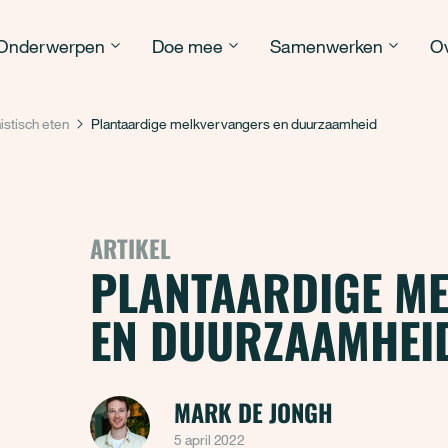
Onderwerpen
Doe mee
Samenwerken
Ov
istisch eten
Plantaardige melkvervangers en duurzaamheid
ARTIKEL
PLANTAARDIGE M
EN DUURZAAMHEI
MARK DE JONGH
5 april 2022