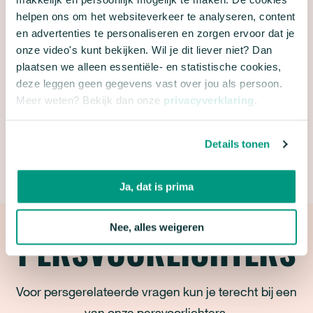
helpen ons om het websiteverkeer te analyseren, content
van autoverkeer veel versnellingskansen liggen.
en advertenties te personaliseren en zorgen ervoor dat je
Natuur & Milieu wil dat dit kabinet die kansen
onze video's kunt bekijken. Wil je dit liever niet? Dan
benut. Dat is goed voor de natuur, de luchtkwaliteit
plaatsen we alleen essentiële- en statistische cookies,
én het klimaat. Het is vooral belangrijk dat alle
deze leggen geen gegevens vast over jou als persoon.
Meer weten? Bekijk dan onze
privacyverklaring
.
sectoren in 2023 nu echt aan de slag gaan, zodat
we de natuur samen herstellen.
Lees de brief
die
wij hierover naar de Tweede Kamer stuurden,
Details tonen
samen met andere natuur- en milieuorganisaties.
Ja, dat is prima
Nee, alles weigeren
PERSVOORLICHTERS
Voor persgerelateerde vragen kun je terecht bij een
van onze persvoorlichters.