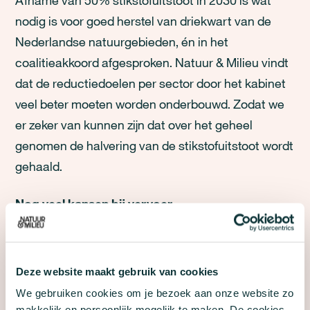
Afname van 50% stikstofuitstoot in 2030 is wat
nodig is voor goed herstel van driekwart van de
Nederlandse natuurgebieden, én in het
coalitieakkoord afgesproken. Natuur & Milieu vindt
dat de reductiedoelen per sector door het kabinet
veel beter moeten worden onderbouwd. Zodat we
er zeker van kunnen zijn dat over het geheel
genomen de halvering van de stikstofuitstoot wordt
gehaald.
Nog veel kansen bij vervoer
De vervoerssector krijgt een significant lager doel
(25% ten opzichten van 38% voor de industrie en
41% voor de landbouw) en hoeft dus een stuk
Deze website maakt gebruik van cookies
minder te doen dan de andere sectoren. Terwijl er
We gebruiken cookies om je bezoek aan onze website zo
op het gebied van elektrificatie en het verminderen
makkelijk en persoonlijk mogelijk te maken. De cookies