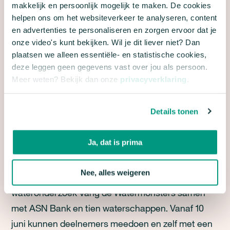
makkelijk en persoonlijk mogelijk te maken. De cookies
helpen ons om het websiteverkeer te analyseren, content
Lees onze brief
en advertenties te personaliseren en zorgen ervoor dat je
onze video's kunt bekijken. Wil je dit liever niet? Dan
Nationaal wateronderzoek naar kwaliteit slootjes
plaatsen we alleen essentiële- en statistische cookies,
deze leggen geen gegevens vast over jou als persoon.
en vennen weer van start
Meer weten? Bekijk dan onze
privacyverklaring
.
De waterkwaliteit van de Nederlandse
oppervlaktewateren staat onder druk. In Nederland
Details tonen
monitort de overheid vooral de waterkwaliteit van
grote wateren. Maar de kleine vennetjes, slootjes
Ja, dat is prima
en plasjes in de buurt, de haarvaten van het
watersysteem in Nederland, vallen hier meestal
Nee, alles weigeren
niet onder. We organiseren daarom opnieuw ons
wateronderzoek Vang de Watermonsters samen
met ASN Bank en tien waterschappen. Vanaf 10
juni kunnen deelnemers meedoen en zelf met een