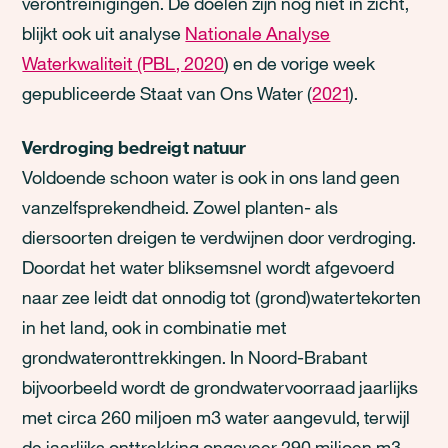
verontreinigingen. De doelen zijn nog niet in zicht,
blijkt ook uit analyse
Nationale Analyse
Waterkwaliteit (PBL, 2020
) en de vorige week
gepubliceerde Staat van Ons Water (
2021
).
Verdroging bedreigt natuur
Voldoende schoon water is ook in ons land geen
vanzelfsprekendheid. Zowel planten- als
diersoorten dreigen te verdwijnen door verdroging.
Doordat het water bliksemsnel wordt afgevoerd
naar zee leidt dat onnodig tot (grond)watertekorten
in het land, ook in combinatie met
grondwateronttrekkingen. In Noord-Brabant
bijvoorbeeld wordt de grondwatervoorraad jaarlijks
met circa 260 miljoen m3 water aangevuld, terwijl
de jaarlijks onttrekking ongeveer 290 miljoen m3