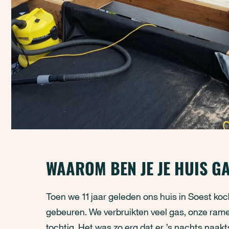
WAAROM BEN JE JE HUIS 
Toen we 11 jaar geleden ons huis in Soest koc
gebeuren. We verbruikten veel gas, onze ram
tochtig. Het was zo erg dat er ’s nachts naak