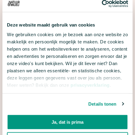
regio’s weet wat de huidige CO2-emissie is van
mobiliteit en heeft tevens een CO2-
reductiedoelstelling voor mobiliteit. Meer dan
Deze website maakt gebruik van cookies
zestig procent heeft geen inzicht in het CO2-effect
We gebruiken cookies om je bezoek aan onze website zo
makkelijk en persoonlijk mogelijk te maken. De cookies
van de voorgenomen maatregelen.
helpen ons om het websiteverkeer te analyseren, content
en advertenties te personaliseren en zorgen ervoor dat je
Rijk moet regie pakken
onze video's kunt bekijken. Wil je dit liever niet? Dan
Natuur & Milieu vindt het belangrijk dat de signalen
plaatsen we alleen essentiële- en statistische cookies,
uit de regio zo snel mogelijk worden opgepakt. Het
deze leggen geen gegevens vast over jou als persoon.
Meer weten? Bekijk dan onze
privacyverklaring
.
Rijk moet, zoals is afgesproken in het
Klimaatakkoord, de regie nemen en zorgen voor de
onderlinge samenhang, landelijke aspecten en
Details tonen
duidelijkheid verschaffen over menskracht en
middelen voor de uitvoering van de regionale
Ja, dat is prima
plannen. Alleen dan kan de transitie naar een