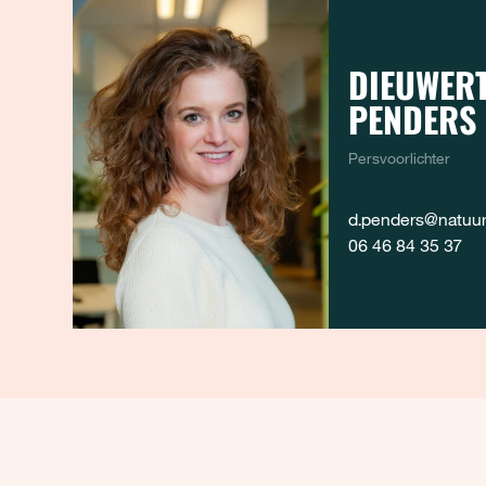
DIEUWERT
PENDERS
Persvoorlichter
d.penders@natuure
06 46 84 35 37