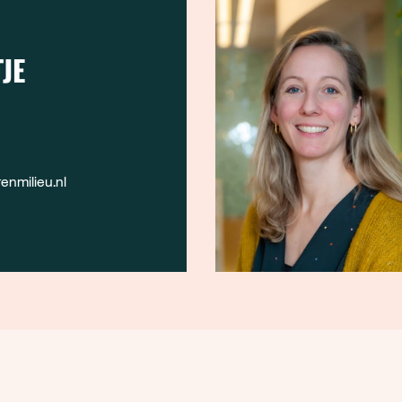
JE
nmilieu.nl