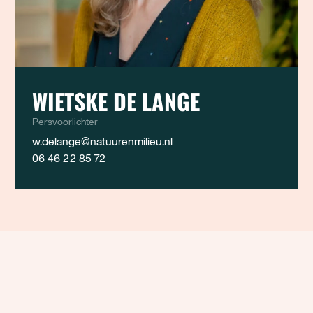
WIETSKE DE LANGE
Persvoorlichter
w.delange@natuurenmilieu.nl
06 46 22 85 72