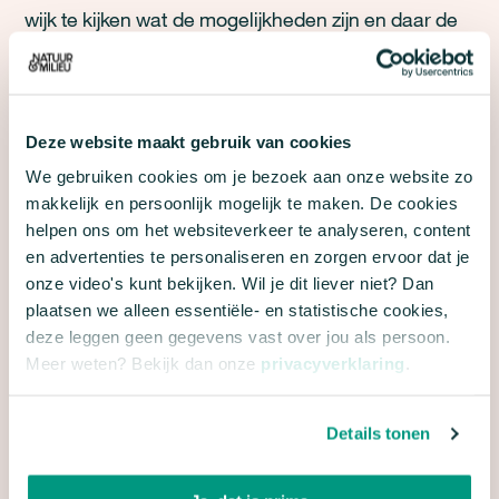
wijk te kijken wat de mogelijkheden zijn en daar de
regels op aan te passen.
ANDERE VOORDELEN
Deze website maakt gebruik van cookies
We gebruiken cookies om je bezoek aan onze website zo
Verbouwen levert dus extra woningen op in een tijd
makkelijk en persoonlijk mogelijk te maken. De cookies
van grote woningnood. Ten opzichte van
helpen ons om het websiteverkeer te analyseren, content
nieuwbouw zijn er nog meer voordelen. De
en advertenties te personaliseren en zorgen ervoor dat je
doorlooptijd tot de oplevering is korter. Met name bij
onze video's kunt bekijken. Wil je dit liever niet? Dan
plaatsen we alleen essentiële- en statistische cookies,
splitsen is veel minder arbeidsinzet nodig dan bij
deze leggen geen gegevens vast over jou als persoon.
een gemiddelde nieuwbouwwoning. Daarnaast
Meer weten? Bekijk dan onze
privacyverklaring
.
vergt verbouwen geen extra grond, terwijl dit bij
nieuwbouw wel nodig is. Ook is het
Details tonen
materiaalgebruik veel lager dan bij nieuwbouw,
2
waardoor de gemiddelde CO
-uitstoot per m
door
2