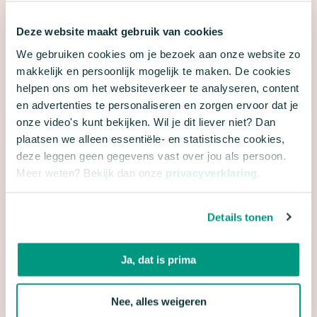
straatjes.
Deze website maakt gebruik van cookies
1
2
3
…
8
We gebruiken cookies om je bezoek aan onze website zo
makkelijk en persoonlijk mogelijk te maken. De cookies
helpen ons om het websiteverkeer te analyseren, content
en advertenties te personaliseren en zorgen ervoor dat je
onze video's kunt bekijken. Wil je dit liever niet? Dan
plaatsen we alleen essentiële- en statistische cookies,
deze leggen geen gegevens vast over jou als persoon.
Meer weten? Bekijk dan onze
privacyverklaring
.
Details tonen
Ja, dat is prima
24 uur - Stappen voor de Stadsnatuur - Ze
WAAR ZET JIJ JE STAP?
*
"
*
" geeft vereiste velden aan
Nee, alles weigeren