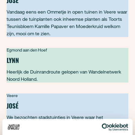
JOSÉ
Vandaag eens een Ommetje in open tuinen in Veere waar
tussen de tuinplanten ook inheemse planten als Toorts
Teunisbloem Kamille Papaver en Moederkruid welkom
zijn, mooi om te zien.
Egmond aan den Hoef
LYNN
Heerlijk de Duinrandroute gelopen van Wandelnetwerk
Noord Holland.
Veere
JOSÉ
We bezochten stadstuintjes in Veere waar het
moederkruid werd gekoesterd tussen de "gewone"
tuinplanten. Veel groen en insecten gezien in tuinen en