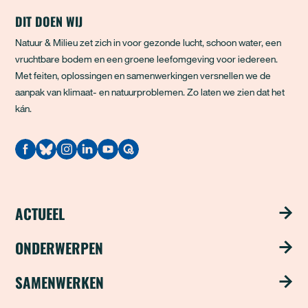
DIT DOEN WIJ
Natuur & Milieu zet zich in voor gezonde lucht, schoon water, een
vruchtbare bodem en een groene leefomgeving voor iedereen.
Met feiten, oplossingen en samenwerkingen versnellen we de
aanpak van klimaat- en natuurproblemen. Zo laten we zien dat het
kán.
Quodari
ACTUEEL
Nieuws
ONDERWERPEN
Publicaties
Schoon water
SAMENWERKEN
Magazine ‘Update’
Groene steden