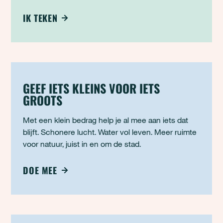
natuur en maakt drinkwater duurder. Terwijl
schoon drinkwater een basisbehoefte is voor jou,
IK TEKEN
je gezin en toekomstige generaties. Gooi jouw
druppel in de emmer en st
GEEF IETS KLEINS VOOR IETS
GROOTS
Met een klein bedrag help je al mee aan iets dat
blijft. Schonere lucht. Water vol leven. Meer ruimte
voor natuur, juist in en om de stad.
DOE MEE