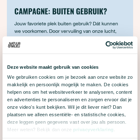
CAMPAGNE: BUITEN GEBRUIK?
Jouw favoriete plek buiten gebruik? Dát kunnen
we voorkomen. Door vervuiling van onze lucht,
water en bodem staat onze natuur steeds meer
onder druk. Roep de politiek op om onze
gezondheid en leefomgeving te beschermen.
LAAT JE STEM HOREN
Deze website maakt gebruik van cookies
We gebruiken cookies om je bezoek aan onze website zo
makkelijk en persoonlijk mogelijk te maken. De cookies
helpen ons om het websiteverkeer te analyseren, content
TENTOONSTELLING: IMPACT VAN
en advertenties te personaliseren en zorgen ervoor dat je
BESTRIJDINGSMIDDELEN
onze video's kunt bekijken. Wil je dit liever niet? Dan
plaatsen we alleen essentiële- en statistische cookies,
De tentoonstelling 'De verborgen impact van
deze leggen geen gegevens vast over jou als persoon.
bestrijdingsmiddelen' brengt gevolgen van
Meer weten? Bekijk dan onze
privacyverklaring
.
bestrijdingsmiddelen op indrukwekkende wijze in