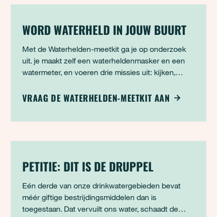
WORD WATERHELD IN JOUW BUURT
Met de Waterhelden-meetkit ga je op onderzoek
uit. je maakt zelf een waterheldenmasker en een
watermeter, en voeren drie missies uit: kijken,
meten en ontdekken wat er leeft in en rond het
water.
VRAAG DE WATERHELDEN-MEETKIT AAN
PETITIE: DIT IS DE DRUPPEL
Eén derde van onze drinkwatergebieden bevat
méér giftige bestrijdingsmiddelen dan is
toegestaan. Dat vervuilt ons water, schaadt de