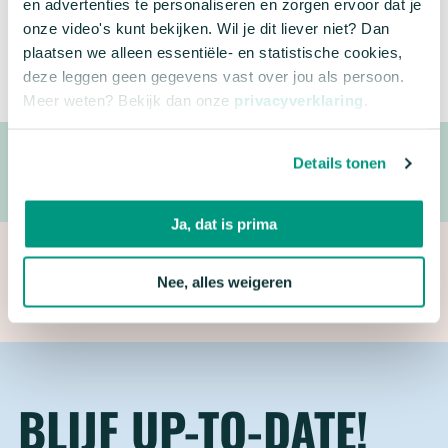
en advertenties te personaliseren en zorgen ervoor dat je
onze video's kunt bekijken. Wil je dit liever niet? Dan
ANBI
CBF Erkend Goed Doel
plaatsen we alleen essentiële- en statistische cookies,
deze leggen geen gegevens vast over jou als persoon.
Meer weten? Bekijk dan onze
privacyverklaring
.
Details tonen
Ja, dat is prima
Nee, alles weigeren
BLIJF UP-TO-DATE!