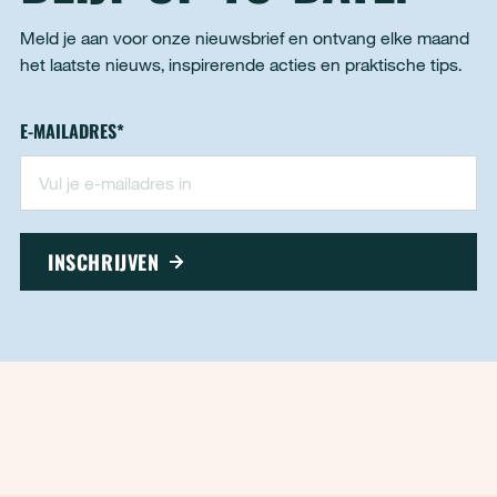
Meld je aan voor onze nieuwsbrief en ontvang elke maand
het laatste nieuws, inspirerende acties en praktische tips.
Nieuwsbrief - footer
E-MAILADRES
*
"
*
" geeft vereiste velden aan
INSCHRIJVEN