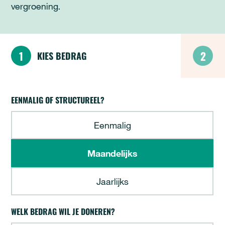
vergroening.
1
2
KIES BEDRAG
FW - Donatieformulier campagne 'Hittestres
EENMALIG OF STRUCTUREEL?
"
*
" geeft vereiste velden aan
Eenmalig
Maandelijks
Jaarlijks
WELK BEDRAG WIL JE DONEREN?