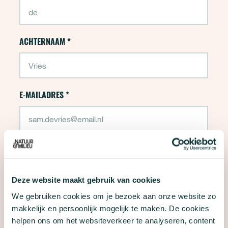
ACHTERNAAM
*
E-MAILADRES
*
TELEFOONNUMMER
Deze website maakt gebruik van cookies
Als je je telefoonnummer invult kan Natuur & Milieu je bellen
We gebruiken cookies om je bezoek aan onze website zo
met informatie over ons werk en vragen om donateur te
makkelijk en persoonlijk mogelijk te maken. De cookies
worden. Je kunt je altijd afmelden.
helpen ons om het websiteverkeer te analyseren, content