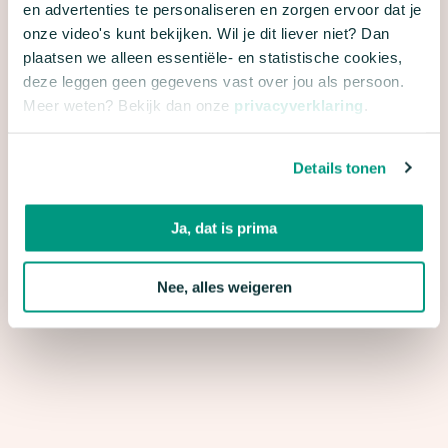
en advertenties te personaliseren en zorgen ervoor dat je
Ja, houd mij per e-mail op de hoogte van
onze video's kunt bekijken. Wil je dit liever niet? Dan
nieuws, acties en andere informatie van Natuur
plaatsen we alleen essentiële- en statistische cookies,
& Milieu.
deze leggen geen gegevens vast over jou als persoon.
Meer weten? Bekijk dan onze
privacyverklaring
.
Met dit formulier meld je je aan voor e-mailupdates
over de campagne Groene Doeners van Natuur &
Milieu.
Details tonen
We gaan natuurlijk zorgvuldig om met je gegevens.
Meer hierover lees je in onze
privacyverklaring
en
Ja, dat is prima
algemene voorwaarden
.
Nee, alles weigeren