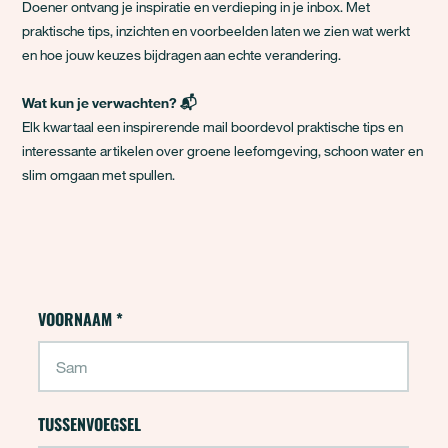
Doener ontvang je inspiratie en verdieping in je inbox. Met
praktische tips, inzichten en voorbeelden laten we zien wat werkt
en hoe jouw keuzes bijdragen aan echte verandering.
Wat kun je verwachten? 📬
Elk kwartaal een inspirerende mail boordevol praktische tips en
interessante artikelen over groene leefomgeving, schoon water en
slim omgaan met spullen.
Campagne - Groene Doeners 2.0
VOORNAAM
*
"
*
" geeft vereiste velden aan
TUSSENVOEGSEL