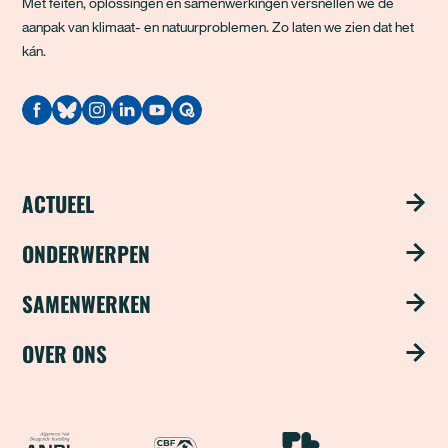
Met feiten, oplossingen en samenwerkingen versnellen we de
aanpak van klimaat- en natuurproblemen. Zo laten we zien dat het
kán.
Quodari
ACTUEEL
Nieuws
ONDERWERPEN
Publicaties
Schoon water
SAMENWERKEN
Magazine ‘Update’
Groene steden
Steun ons met je bedrijf
OVER ONS
Nieuwsbrief
Duurzame industrie
Word partner
Over ons
Natuurvriendelijke landbouw
Samenwerken als fonds
Team
ANBI
CBF Erkend Goed Doel
Nationale Postcode Loter