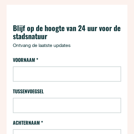
Blijf op de hoogte van 24 uur voor de
stadsnatuur
Ontvang de laatste updates
24 uur - Aanmelden (opt-ins)
VOORNAAM
*
"
*
" geeft vereiste velden aan
TUSSENVOEGSEL
ACHTERNAAM
*