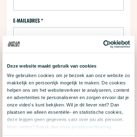
E-MAILADRES
*
Ja, houd mij per e-mail op de hoogte van
nieuws, acties en andere informatie van Natuur
Deze website maakt gebruik van cookies
& Milieu.
We gebruiken cookies om je bezoek aan onze website zo
Met dit formulier meld je je aan voor e-mailupdates
makkelijk en persoonlijk mogelijk te maken. De cookies
over de campagne 24 uur voor de stadsnatuur van
helpen ons om het websiteverkeer te analyseren, content
Natuur & Milieu. We gaan natuurlijk zorgvuldig om
en advertenties te personaliseren en zorgen ervoor dat je
met je gegevens. Meer hierover lees je in onze
onze video's kunt bekijken. Wil je dit liever niet? Dan
privacyverklaring
en
algemene voorwaarden
.
plaatsen we alleen essentiële- en statistische cookies,
deze leggen geen gegevens vast over jou als persoon.
Meer weten? Bekijk dan onze
privacyverklaring
.