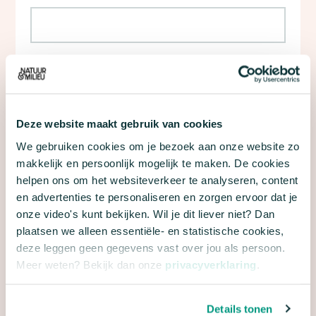
Ja, houd mij per e-mail op de hoogte van
nieuws, acties en andere informatie van Natuur
& Milieu.
Deze website maakt gebruik van cookies
Met dit formulier meld je je aan voor e-mailupdates
We gebruiken cookies om je bezoek aan onze website zo
over de campagne 24 uur voor de stadsnatuur van
makkelijk en persoonlijk mogelijk te maken. De cookies
Natuur & Milieu. We gaan natuurlijk zorgvuldig om
helpen ons om het websiteverkeer te analyseren, content
met je gegevens. Meer hierover lees je in onze
en advertenties te personaliseren en zorgen ervoor dat je
privacyverklaring
en
algemene voorwaarden
.
onze video's kunt bekijken. Wil je dit liever niet? Dan
plaatsen we alleen essentiële- en statistische cookies,
deze leggen geen gegevens vast over jou als persoon.
Meer weten? Bekijk dan onze
privacyverklaring
.
Details tonen