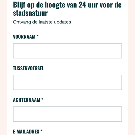
Blijf op de hoogte van 24 uur voor de
stadsnatuur
Ontvang de laatste updates
24 uur - Aanmelden (opt-ins)
VOORNAAM
*
"
*
" geeft vereiste velden aan
TUSSENVOEGSEL
ACHTERNAAM
*
E-MAILADRES
*