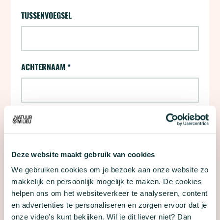
"
*
" geeft vereiste velden aan
TUSSENVOEGSEL
ACHTERNAAM
*
E-MAILADRES
*
Deze website maakt gebruik van cookies
We gebruiken cookies om je bezoek aan onze website zo
Ja, houd mij per e-mail op de hoogte van
makkelijk en persoonlijk mogelijk te maken. De cookies
nieuws, acties en andere informatie van Natuur
helpen ons om het websiteverkeer te analyseren, content
& Milieu.
en advertenties te personaliseren en zorgen ervoor dat je
onze video's kunt bekijken. Wil je dit liever niet? Dan
Met dit formulier meld je je aan voor e-mailupdates