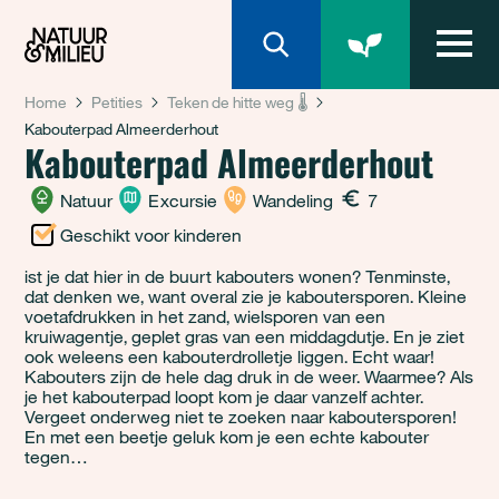
Natuur & Milieu homepage
Home
Petities
Teken de hitte weg 🌡️
Kabouterpad Almeerderhout
Kabouterpad Almeerderhout
Natuur
Excursie
Wandeling
7
Geschikt voor kinderen
ist je dat hier in de buurt kabouters wonen? Tenminste,
dat denken we, want overal zie je kaboutersporen. Kleine
voetafdrukken in het zand, wielsporen van een
kruiwagentje, geplet gras van een middagdutje. En je ziet
ook weleens een kabouterdrolletje liggen. Echt waar!
Kabouters zijn de hele dag druk in de weer. Waarmee? Als
je het kabouterpad loopt kom je daar vanzelf achter.
Vergeet onderweg niet te zoeken naar kaboutersporen!
En met een beetje geluk kom je een echte kabouter
tegen…