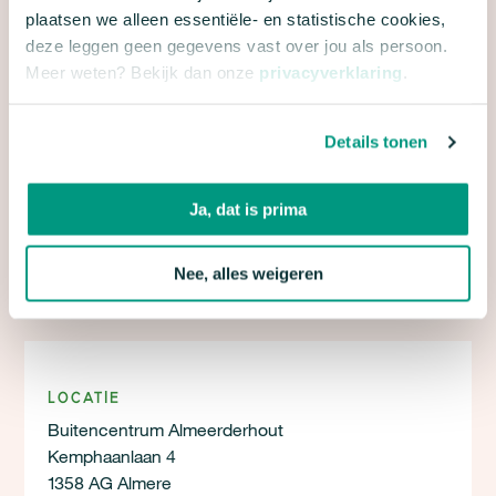
plaatsen we alleen essentiële- en statistische cookies,
over de campagne 24 uur voor de stadsnatuur van
Natuur & Milieu. We gaan natuurlijk zorgvuldig om
deze leggen geen gegevens vast over jou als persoon.
met je gegevens. Meer hierover lees je in onze
Meer weten? Bekijk dan onze
privacyverklaring
.
privacyverklaring
en
algemene voorwaarden
.
Details tonen
Ja, dat is prima
Nee, alles weigeren
Locatie
Buitencentrum Almeerderhout
Kemphaanlaan 4
1358 AG Almere