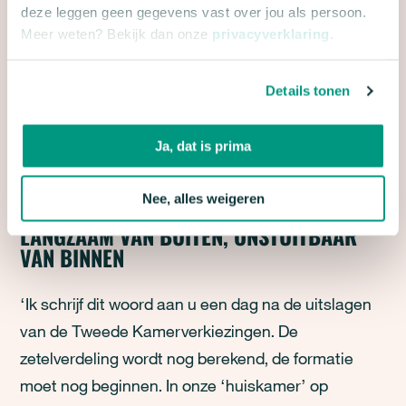
deze leggen geen gegevens vast over jou als persoon.
Meer weten? Bekijk dan onze
privacyverklaring
.
Details tonen
Leestijd
11
minuten
Lees voor
Ja, dat is prima
Nee, alles weigeren
COLUMN
LANGZAAM VAN BUITEN, ONSTUITBAAR
VAN BINNEN
‘Ik schrijf dit woord aan u een dag na de uitslagen
van de Tweede Kamerverkiezingen. De
zetelverdeling wordt nog berekend, de formatie
moet nog beginnen. In onze ‘huiskamer’ op