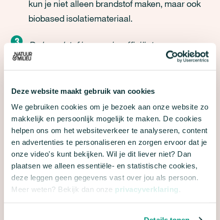
kun je niet alleen brandstof maken, maar ook
biobased isolatiemateriaal.
De brandstof is energie-efficiënt
Energie-efficiëntie is een andere belangrijke
factor die bepaalt of een brandstof echt
duurzaam is. In principe kunnen we
Deze website maakt gebruik van cookies
elektriciteit, waterstof, synthetische
We gebruiken cookies om je bezoek aan onze website zo
brandstoffen en biobrandstoffen alle vier
makkelijk en persoonlijk mogelijk te maken. De cookies
helpen ons om het websiteverkeer te analyseren, content
maken zonder CO2 uit te stoten. De energie-
en advertenties te personaliseren en zorgen ervoor dat je
efficiëntie van deze brandstoffen verschilt wel
onze video's kunt bekijken. Wil je dit liever niet? Dan
sterk. Deze factor geeft aan in hoeverre er in
plaatsen we alleen essentiële- en statistische cookies,
de keten zuinig met energie wordt omgegaan
deze leggen geen gegevens vast over jou als persoon.
Meer weten? Bekijk dan onze
privacyverklaring
.
en hoeveel ruimte er in onze omgeving nodig is
om een brandstof te maken. Hoe minder
Details tonen