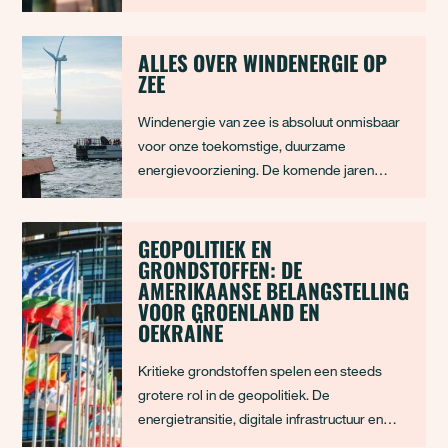
makkelijk, want hoe krijg je de rest van de
organisatie mee? Kun je wel altijd en overal
datzelfde bosje bloemen op tafel krijgen?
ALLES OVER WINDENERGIE OP
ZEE
Download ons handige stappenplan en beki
Windenergie van zee is absoluut onmisbaar
voor onze toekomstige, duurzame
energievoorziening. De komende jaren
wordt er daarom nog druk gebouwd aan
nieuwe windmolenparken. In dit artikel
leggen we uit waarom er windmolenparken
GEOPOLITIEK EN
GRONDSTOFFEN: DE
gebouwd worden, de zorgen die daarbij
AMERIKAANSE BELANGSTELLING
komen kijken, initiatieven voor nat
VOOR GROENLAND EN
OEKRAÏNE
Kritieke grondstoffen spelen een steeds
grotere rol in de geopolitiek. De
energietransitie, digitale infrastructuur en
militaire innovaties vragen om metalen en