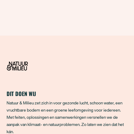
mineralen die niet zomaar te vervangen zijn.
Hierdoor zijn kritieke grondstoffen een
machtsmiddel geworden. Wie ze bezit,
bepaalt voor een
DIT DOEN WIJ
Natuur & Milieu zet zich in voor gezonde lucht, schoon water, een
vruchtbare bodem en een groene leefomgeving voor iedereen.
Met feiten, oplossingen en samenwerkingen versnellen we de
aanpak van klimaat- en natuurproblemen. Zo laten we zien dat het
kán.