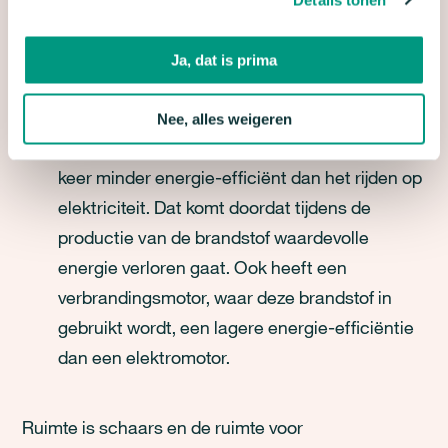
efficiënt de brandstof, hoe meer windturbines,
zonneweides, brandstoffabrieken en dus hoe
Ja, dat is prima
meer ruimte er nodig is om onze voertuigen te
laten voortbewegen.
Nee, alles weigeren
Synthetische brandstoffen zijn drie tot vier
keer minder energie-efficiënt dan het rijden op
elektriciteit. Dat komt doordat tijdens de
productie van de brandstof waardevolle
energie verloren gaat. Ook heeft een
verbrandingsmotor, waar deze brandstof in
gebruikt wordt, een lagere energie-efficiëntie
dan een elektromotor.
Ruimte is schaars en de ruimte voor