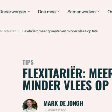
Onderwerpen
Doe mee
Samenwerken
Ov
arisch eten
Flexitariër: meer groenten en minder vlees op tafel
TIPS
FLEXITARIËR: MEE
MINDER VLEES OP 
MARK DE JONGH
30 maart 2022