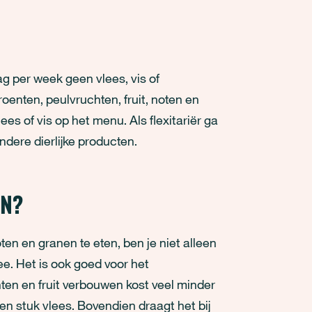
ag per week geen vlees, vis of
roenten, peulvruchten, fruit, noten en
es of vis op het menu. Als flexitariër ga
ndere dierlijke producten.
EN?
en en granen te eten, ben je niet alleen
e. Het is ook goed voor het
nten en fruit verbouwen kost veel minder
n stuk vlees. Bovendien draagt het bij