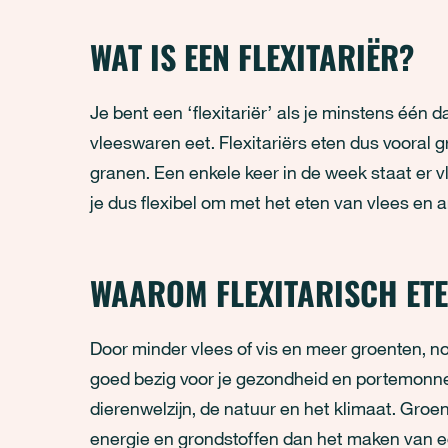
WAT IS EEN FLEXITARIËR?
Je bent een ‘flexitariër’ als je minstens één d
vleeswaren eet. Flexitariërs eten dus vooral g
granen. Een enkele keer in de week staat er vle
je dus flexibel om met het eten van vlees en a
WAAROM FLEXITARISCH ET
Door minder vlees of vis en meer groenten, not
goed bezig voor je gezondheid en portemonne
dierenwelzijn, de natuur en het klimaat. Groe
energie en grondstoffen dan het maken van ee