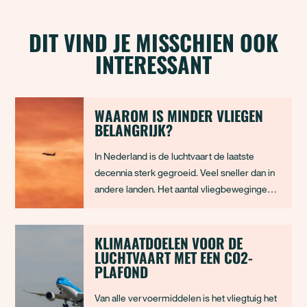
DIT VIND JE MISSCHIEN OOK
INTERESSANT
WAAROM IS MINDER VLIEGEN
BELANGRIJK?
In Nederland is de luchtvaart de laatste
decennia sterk gegroeid. Veel sneller dan in
andere landen. Het aantal vliegbewegingen
steeg de afgelopen jaren van 232.000 in
1990 naar 500.000 in 2019. Nederland heeft
nu 50% meer vluchten per inwoner dan
KLIMAATDOELEN VOOR DE
LUCHTVAART MET EEN CO2-
Duitsland en Frankrijk. Sinds 1990 is de CO2-
PLAFOND
uitstoo
Van alle vervoermiddelen is het vliegtuig het