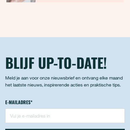
juiste handvatten mee om zelf aan de slag te
gaan met de tochtplekken bij je ramen en
deuren. Het resultaat? Je bespaart gas,
doordat je minder hoeft te stoken én je kri
BLIJF UP-TO-DATE!
Meld je aan voor onze nieuwsbrief en ontvang elke maand
het laatste nieuws, inspirerende acties en praktische tips.
Nieuwsbrief - footer
E-MAILADRES
*
"
*
" geeft vereiste velden aan