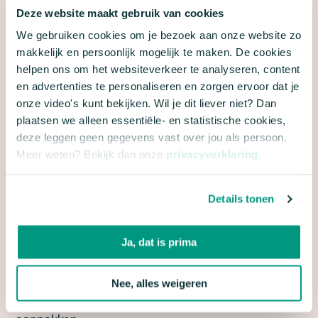
Voor naden en kieren van elke andere grootte:
Deze website maakt gebruik van cookies
glaswol, steenwol, vilt, vlaswol, kokos of sisal én
We gebruiken cookies om je bezoek aan onze website zo
een latje of plint.
makkelijk en persoonlijk mogelijk te maken. De cookies
helpen ons om het websiteverkeer te analyseren, content
en advertenties te personaliseren en zorgen ervoor dat je
WELKE TOCHTPLEKKEN KUN JE NOG MEER
onze video's kunt bekijken. Wil je dit liever niet? Dan
AANPAKKEN?
plaatsen we alleen essentiële- en statistische cookies,
deze leggen geen gegevens vast over jou als persoon.
Naast de naden en kieren in je muren of vloeren bij
Meer weten? Bekijk dan onze
privacyverklaring
.
leidingen zijn er nog meer tochtplekken die je
makkelijk kunt aanpakken. Zo vind je ook vaak
Details tonen
naden en kieren tussen kozijnen en
de buitenmuur
of vloer
óf bij
ramen en deuren.
Heb je alle naden
Ja, dat is prima
en kieren al aangepakt? Dan vind je
hier
een
overzicht van alle andere veel voorkomende
Nee, alles weigeren
tochtplekken en hoe je deze het beste kunt