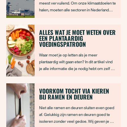
meest vervuilend. Om onze klimaatdoelen te
halen, moeten alle sectoren in Nederland
een bijdrage leveren – ook de
luchtvaartsector. In 2023 heeft het kabinet
besloten om een CO2-plafond per
ALLES WAT JE MOET WETEN OVER
EEN PLANTAARDIG
luchthaven in te voeren. Dit CO2-plafond
VOEDINGSPATROON
moet nog officieel in
Waar moet je op letten als je meer
plantaardig wilt gaan eten? In dit artikel vind
je alle informatie die je nodig hebt om zelf de
overstap te maken naar een (meer)
plantaardig voedingspatroon.
VOORKOM TOCHT VIA KIEREN
BIJ RAMEN EN DEUREN
Niet alle ramen en deuren sluiten even goed
af. Gelukkig zijn ramen en deuren goed te
isoleren zonder veel gedoe. Wij geven je de