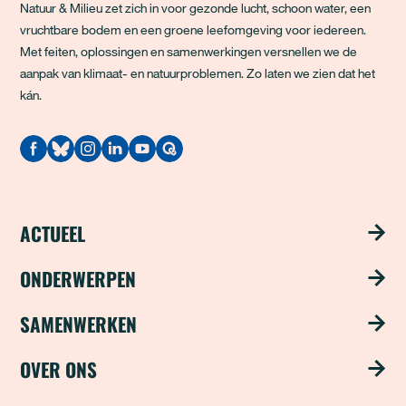
Natuur & Milieu zet zich in voor gezonde lucht, schoon water, een
vruchtbare bodem en een groene leefomgeving voor iedereen.
Met feiten, oplossingen en samenwerkingen versnellen we de
aanpak van klimaat- en natuurproblemen. Zo laten we zien dat het
kán.
Quodari
ACTUEEL
Nieuws
ONDERWERPEN
Publicaties
Schoon water
SAMENWERKEN
Magazine ‘Update’
Groene steden
Steun ons met je bedrijf
OVER ONS
Nieuwsbrief
Duurzame industrie
Word partner