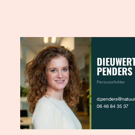
DIEUWERT
PENDERS
Persvoorlichter
d.penders@natuure
06 46 84 35 37