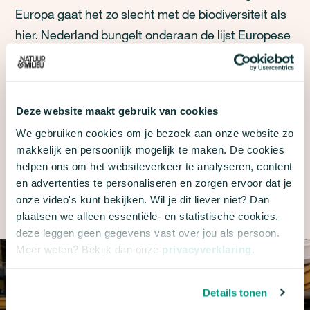
Europa gaat het zo slecht met de biodiversiteit als
hier. Nederland bungelt onderaan de lijst Europese
landen als het gaat om oppervlakte beschermde
natuur en waterkwaliteit. Planten- en diersoorten
verdwijnen en dat is slecht nieuws voor ons
Deze website maakt gebruik van cookies
allemaal. Want de natuur is als een kaartenhuis;
We gebruiken cookies om je bezoek aan onze website zo
als soorten uitsterven, stort het geheel in elkaar. In
makkelijk en persoonlijk mogelijk te maken. De cookies
de natuur is alles van elkaar afhankelijk. Wij kunnen
helpen ons om het websiteverkeer te analyseren, content
niet zonder natuur, de politiek moet doorpakken
en advertenties te personaliseren en zorgen ervoor dat je
zoals geplant.
onze video's kunt bekijken. Wil je dit liever niet? Dan
plaatsen we alleen essentiële- en statistische cookies,
deze leggen geen gegevens vast over jou als persoon.
Meer weten? Bekijk dan onze
privacyverklaring
.
Details tonen