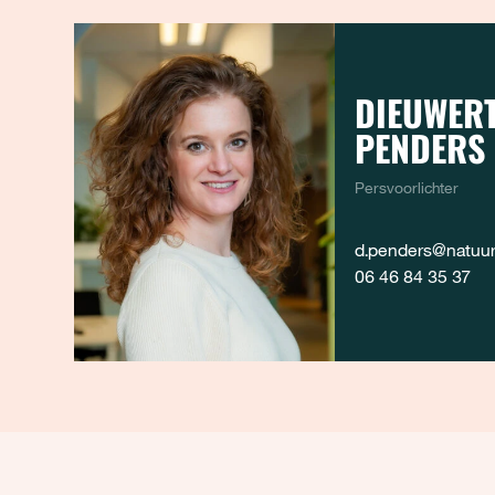
DIEUWERT
PENDERS
Persvoorlichter
d.penders@natuure
06 46 84 35 37