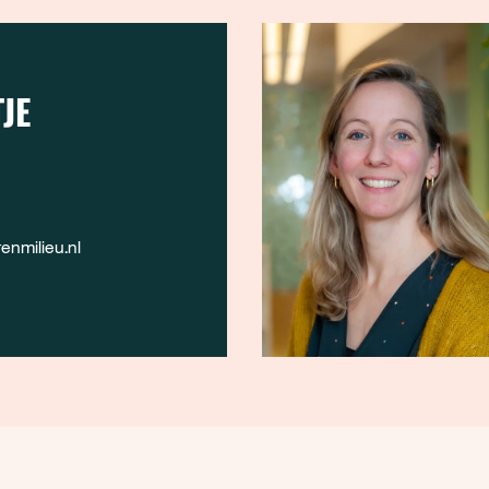
JE
nmilieu.nl