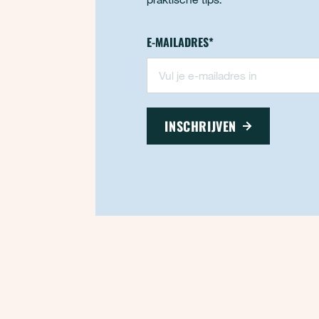
Nieuwsbrief - footer
E-MAILADRES
*
"
*
" geeft vereiste velden aan
INSCHRIJVEN