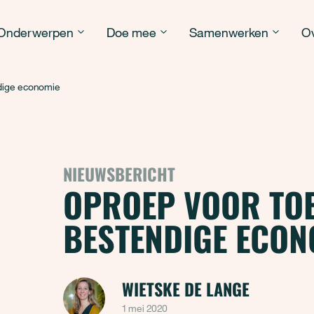
Onderwerpen
Doe mee
Samenwerken
Ov
dige economie
NIEUWSBERICHT
OPROEP VOOR TO
BESTENDIGE ECON
WIETSKE DE LANGE
1 mei 2020