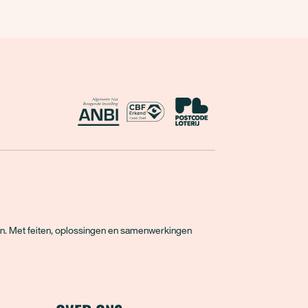
ANBI
CBF Erkend Goed Doel
Nationale Postcode Loterij
en. Met feiten, oplossingen en samenwerkingen