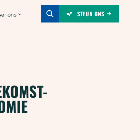
STEUN ONS
er ons
EKOMST-
OMIE