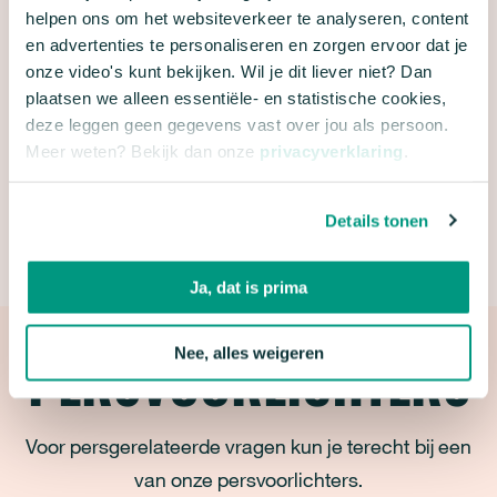
helpen ons om het websiteverkeer te analyseren, content
PARTNERS
en advertenties te personaliseren en zorgen ervoor dat je
onze video's kunt bekijken. Wil je dit liever niet? Dan
‘24 uur voor de Stadsnatuur’ wordt georganiseerd
plaatsen we alleen essentiële- en statistische cookies,
door Natuur & Milieu met steun van a.s.r, gemeente
deze leggen geen gegevens vast over jou als persoon.
Meer weten? Bekijk dan onze
privacyverklaring
.
Groningen, de Nationale Postcode Loterij,
Staatsbosbeheer en met dank aan het
Cultuurfonds, mede dankzij het Flora Fonds.
Details tonen
Ja, dat is prima
PERSVOORLICHTERS
Nee, alles weigeren
Voor persgerelateerde vragen kun je terecht bij een
van onze persvoorlichters.