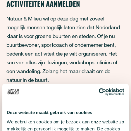
ACTIVITEITEN AANMELDEN
Natuur & Milieu wil op deze dag met zoveel
mogelijk mensen tegelijk laten zien dat Nederland
klaar is voor groene buurten en steden. Of je nu
buurtbewoner, sportcoach of ondernemer bent,
bedenk een activiteit die je wilt organiseren. Het
kan van alles zijn: lezingen, workshops, clinics of
een wandeling. Zolang het maar draait om de
natuur in de buurt.
Meld je activiteit vóór 13 juni
Mee doen aan een activiteit? Alle activiteiten vind
Deze website maakt gebruik van cookies
je op
onze interactieve kaart!
We gebruiken cookies om je bezoek aan onze website zo
makkelijk en persoonlijk mogelijk te maken. De cookies