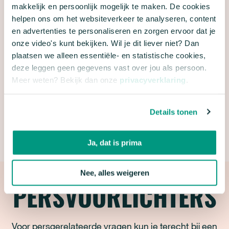
kiloknallers. Met supermarktvergelijkers zoals de
makkelijk en persoonlijk mogelijk te maken. De cookies
‘Superlijst’ worden supermarkten, cateraars en
helpen ons om het websiteverkeer te analyseren, content
en advertenties te personaliseren en zorgen ervoor dat je
restaurants scherp gehouden en gemotiveerd
onze video's kunt bekijken. Wil je dit liever niet? Dan
duurzaam in te kopen. Alles is nodig om van
plaatsen we alleen essentiële- en statistische cookies,
duurzaam eten de nieuwe routine te maken.
deze leggen geen gegevens vast over jou als persoon.
Meer weten? Bekijk dan onze
privacyverklaring
.
Door Marjolein Demmers
Details tonen
Dit opinieartikel werd op 25 juli 2020 gepubliceerd
op de website van
Trouw.
Ja, dat is prima
Nee, alles weigeren
PERSVOORLICHTERS
Voor persgerelateerde vragen kun je terecht bij een