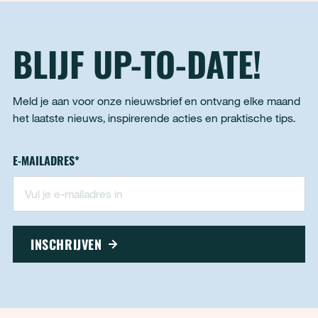
BLIJF UP-TO-DATE!
Meld je aan voor onze nieuwsbrief en ontvang elke maand
het laatste nieuws, inspirerende acties en praktische tips.
Nieuwsbrief - footer
E-MAILADRES
*
"
*
" geeft vereiste velden aan
INSCHRIJVEN