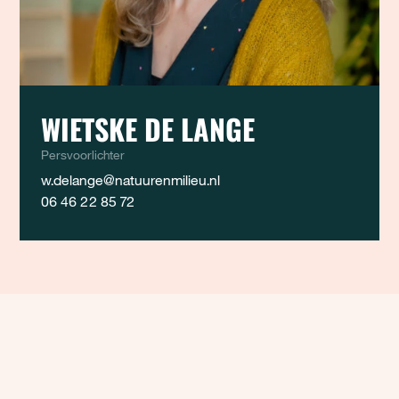
WIETSKE DE LANGE
Persvoorlichter
w.delange@natuurenmilieu.nl
06 46 22 85 72