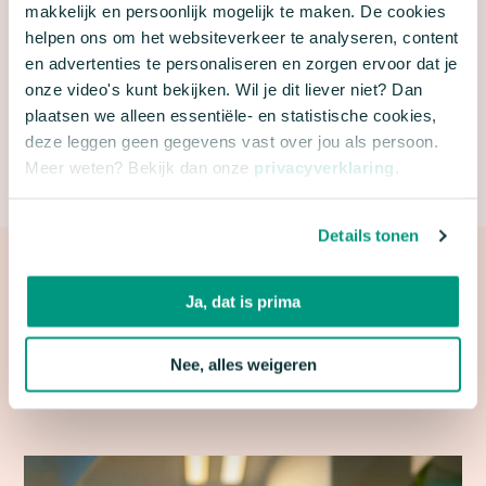
makkelijk en persoonlijk mogelijk te maken. De cookies
ASN Bank en het Cultuurfonds. Verschillende
helpen ons om het websiteverkeer te analyseren, content
organisaties organiseren activiteiten tijdens het
en advertenties te personaliseren en zorgen ervoor dat je
weekend, waaronder IVN Natuureducatie, de
onze video's kunt bekijken. Wil je dit liever niet? Dan
Hersenstichting met Ommetje en Gezond
plaatsen we alleen essentiële- en statistische cookies,
deze leggen geen gegevens vast over jou als persoon.
Natuurwandelen.
Meer weten? Bekijk dan onze
privacyverklaring
.
Details tonen
PERSVOORLICHTERS
Ja, dat is prima
Voor persgerelateerde vragen kun je terecht bij een
Nee, alles weigeren
van onze persvoorlichters.