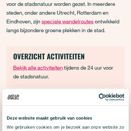
voor de stadsnatuur worden gezet. In meerdere
steden, onder andere Utrecht, Rotterdam en
Eindhoven, zijn
speciale wandelroutes
ontwikkeld
langs bijzondere groene plekken in de stad.
OVERZICHT ACTIVITEITEN
Bekijk alle activiteiten
tijdens de 24 uur voor
de stadsnatuur.
PARTNERS
‘24 uur voor de Stadsnatuur’ wordt mogelijk
Deze website maakt gebruik van cookies
gemaakt dankzij bijdragen van de Postcode Loterij,
We gebruiken cookies om je bezoek aan onze website zo