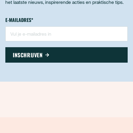
het laatste nieuws, inspirerende acties en praktische tips.
Nieuwsbrief - footer
E-MAILADRES
*
"
*
" geeft vereiste velden aan
INSCHRIJVEN