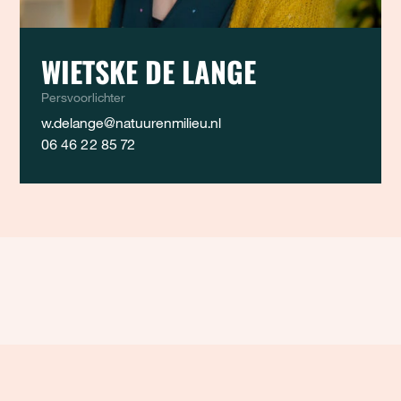
WIETSKE DE LANGE
Persvoorlichter
w.delange@natuurenmilieu.nl
06 46 22 85 72