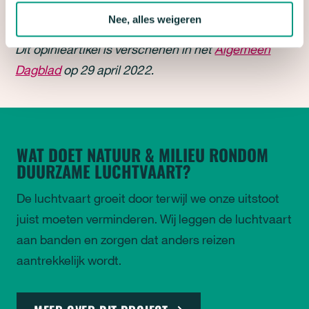
normen en belasting betalen hoort daarbij.
Nee, alles weigeren
Dit opinieartikel is verschenen in het
Algemeen
Dagblad
op 29 april 2022.
WAT DOET NATUUR & MILIEU RONDOM
DUURZAME LUCHTVAART?
De luchtvaart groeit door terwijl we onze uitstoot
juist moeten verminderen. Wij leggen de luchtvaart
aan banden en zorgen dat anders reizen
aantrekkelijk wordt.