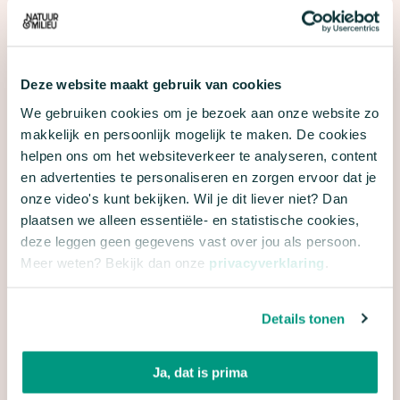
nieuwe inzichten.
G
ezonde luchtvaartsector mogelijk
Deze website maakt gebruik van cookies
Onderzoek geeft aan dat minder
We gebruiken cookies om je bezoek aan onze website zo
transferpassagiers niet het einde van het
makkelijk en persoonlijk mogelijk te maken. De cookies
hubnetwerk betekent. Er is een gezonde
helpen ons om het websiteverkeer te analyseren, content
luchtvaartsector mogelijk, passend bij de vraag in
en advertenties te personaliseren en zorgen ervoor dat je
onze video's kunt bekijken. Wil je dit liever niet? Dan
Nederland. Economische gevolgen daarvan zijn
plaatsen we alleen essentiële- en statistische cookies,
klein. Buitenlandse bedrijven komen niet naar
deze leggen geen gegevens vast over jou als persoon.
Nederland voor Schiphol, maar voor een gunstig
Meer weten? Bekijk dan onze
privacyverklaring
.
belastingklimaat, onze goede (digitale)
infrastructuur, het hoge opleidingsniveau en
Details tonen
leefbaarheid. Het wordt tijd dat de zwaan haar
geleende vleugels afgooit en op eigen benen leert
Ja, dat is prima
staan. Een bedrijfsmodel gebaseerd op eerlijke