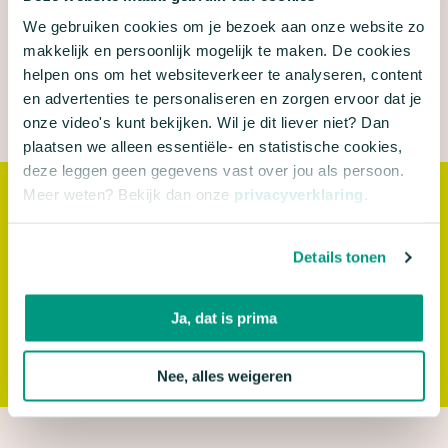
onze
actie te steunen
, laten we zien dat de
We gebruiken cookies om je bezoek aan onze website zo
samenleving klimaatbeleid wél belangrijk vindt. En
makkelijk en persoonlijk mogelijk te maken. De cookies
helpen ons om het websiteverkeer te analyseren, content
sporen we de overheid aan om dit onderwerp
en advertenties te personaliseren en zorgen ervoor dat je
hoger op de politieke agenda te zetten.
onze video's kunt bekijken. Wil je dit liever niet? Dan
plaatsen we alleen essentiële- en statistische cookies,
deze leggen geen gegevens vast over jou als persoon.
Meer weten? Bekijk dan onze
privacyverklaring
.
‘Met deze in het oog springende actie laten we, juist in deze
verkiezingsperiode, zien waar het echt om draait. Want gezonde
lucht, schoon water en een vruchtbare bodem zijn geen luxe, maar
Details tonen
een basisvoorwaarde om van een groene leefomgeving te kunnen
blijven genieten.’
Ja, dat is prima
KIM KAHN
Directeur Campagnes
Nee, alles weigeren