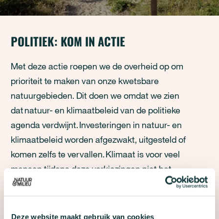
POLITIEK: KOM IN ACTIE
Met deze actie roepen we de overheid op om
prioriteit te maken van onze kwetsbare
natuurgebieden. Dit doen we omdat we zien
dat natuur- en klimaatbeleid van de politieke
agenda verdwijnt. Investeringen in natuur- en
klimaatbeleid worden afgezwakt, uitgesteld of
komen zelfs te vervallen. Klimaat is voor veel
mensen tijdens deze verkiezingen niet het
belangrijkste onderwerp, maar ze verwachten wel
dat de overheid dit goed regelt. Helaas gebeurt dit
op dit moment niet. Door mensen op te roepen
Deze website maakt gebruik van cookies