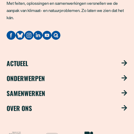
Met feiten, oplossingen en samenwerkingen versnellen we de
aanpak van klimaat- en natuurproblemen. Zo laten we zien dat het
kán.
Quodari
ACTUEEL
Nieuws
ONDERWERPEN
Publicaties
Schoon water
SAMENWERKEN
Magazine ‘Update’
Groene steden
Steun ons met je bedrijf
OVER ONS
Nieuwsbrief
Duurzame industrie
Word partner
Over ons
Natuurvriendelijke landbouw
Samenwerken als fonds
Team