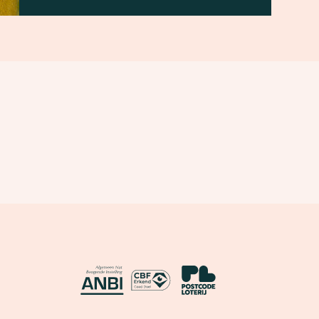
ANBI
CBF Erkend Goed Doel
Nationale Postcode Loterij