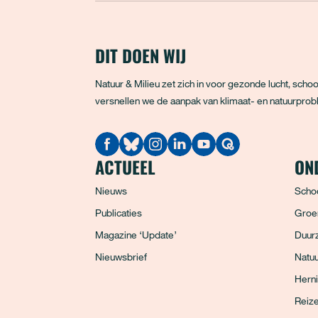
DIT DOEN WIJ
Natuur & Milieu zet zich in voor gezonde lucht, sc
versnellen we de aanpak van klimaat- en natuurprobl
Quodari
ACTUEEL
ON
Nieuws
Scho
Publicaties
Groe
Magazine ‘Update’
Duurz
Nieuwsbrief
Natuu
Hern
Reiz