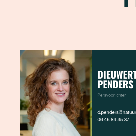
DIEUWERT
PENDERS
Persvoorlichter
d.penders@natuure
06 46 84 35 37