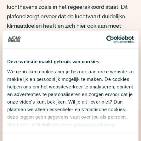
luchthavens zoals in het regeerakkoord staat. Dit
plafond zorgt ervoor dat de luchtvaart duidelijke
klimaatdoelen heeft en zich hier ook aan moet
gaan houden. ‘Het is toch eigenlijk van de gekke
dat er alleen voor deze sector nog steeds geen
wettelijk vastgelegde klimaatdoelen zijn. We
Deze website maakt gebruik van cookies
ondervinden in deze tijd allemaal hoe belangrijk het
We gebruiken cookies om je bezoek aan onze website zo
is dat we de klimaatcrisis en de stikstofcrisis
makkelijk en persoonlijk mogelijk te maken. De cookies
gezamenlijk oplossen, waarbij ieder bedrijf en
helpen ons om het websiteverkeer te analyseren, content
sector zijn aandeel neemt’, aldus Natuur & Milieu.
en advertenties te personaliseren en zorgen ervoor dat je
onze video's kunt bekijken. Wil je dit liever niet? Dan
plaatsen we alleen essentiële- en statistische cookies,
deze leggen geen gegevens vast over jou als persoon.
PERSVOORLICHTERS
Meer weten? Bekijk dan onze
privacyverklaring
.