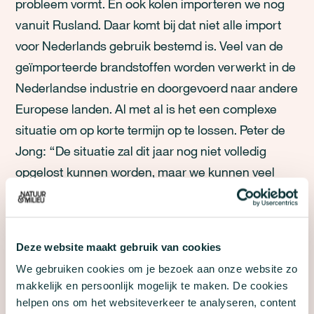
probleem vormt. En ook kolen importeren we nog
vanuit Rusland. Daar komt bij dat niet alle import
voor Nederlands gebruik bestemd is. Veel van de
geïmporteerde brandstoffen worden verwerkt in de
Nederlandse industrie en doorgevoerd naar andere
Europese landen. Al met al is het een complexe
situatie om op korte termijn op te lossen. Peter de
Jong: “De situatie zal dit jaar nog niet volledig
opgelost kunnen worden, maar we kunnen veel
winst behalen door bepaalde groene oplossingen
versneld uit te voeren. Dat betekent behalve
energie besparen, ook andere manieren van reizen
Deze website maakt gebruik van cookies
stimuleren en de snellere uitrol van duurzame
We gebruiken cookies om je bezoek aan onze website zo
aanpassingen, zoals de elektrificatie van onze
makkelijk en persoonlijk mogelijk te maken. De cookies
industrie.”
helpen ons om het websiteverkeer te analyseren, content