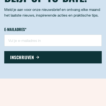
Meld je aan voor onze nieuwsbrief en ontvang elke maand
het laatste nieuws, inspirerende acties en praktische tips.
Nieuwsbrief - footer
E-MAILADRES
*
"
*
" geeft vereiste velden aan
INSCHRIJVEN