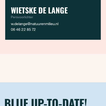
WIETSKE DE LANGE
Persvoorlichter
w.delange@natuurenmilieu.nl
06 46 22 85 72
BLIJF UP-TO-DATE!