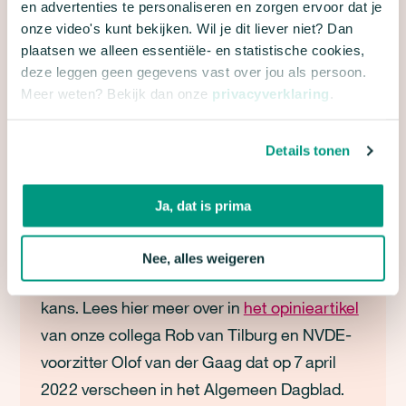
en advertenties te personaliseren en zorgen ervoor dat je
onze video's kunt bekijken. Wil je dit liever niet? Dan
plaatsen we alleen essentiële- en statistische cookies,
SNELLE BESPARINGEN MOGELIJK IN
deze leggen geen gegevens vast over jou als persoon.
HET VERKEER
Meer weten? Bekijk dan onze
privacyverklaring
.
Er is in de politiek en media veel aandacht
voor het verminderen van de vraag naar
Details tonen
(Russisch) aardgas, maar niet voor aardolie.
Dit is nog slechter voor het klimaat en
Ja, dat is prima
Rusland verdient er doorgaans veel meer
mee dan met aardgas. Sneller overgaan op
Nee, alles weigeren
schoon en duurzaam verkeer is hiervoor een
kans. Lees hier meer over in
het opinieartikel
van onze collega Rob van Tilburg en NVDE-
voorzitter Olof van der Gaag dat op 7 april
2022 verscheen in het Algemeen Dagblad.