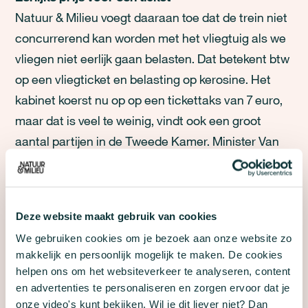
Natuur & Milieu voegt daaraan toe dat de trein niet
concurrerend kan worden met het vliegtuig als we
vliegen niet eerlijk gaan belasten. Dat betekent btw
op een vliegticket en belasting op kerosine. Het
kabinet koerst nu op op een tickettaks van 7 euro,
maar dat is veel te weinig, vindt ook een groot
aantal partijen in de Tweede Kamer. Minister Van
Nieuwenhuizen geeft in haar luchtvaartnota aan
dat reizen per trein de voorkeur moet krijgen op
vliegen op korte afstanden. Met dit advies van de
Deze website maakt gebruik van cookies
raad ligt de minister niets meer in de weg om de
We gebruiken cookies om je bezoek aan onze website zo
daad bij het woord te voegen.
makkelijk en persoonlijk mogelijk te maken. De cookies
helpen ons om het websiteverkeer te analyseren, content
Europees jaar van de trein
en advertenties te personaliseren en zorgen ervoor dat je
Volgend jaar is het Europese jaar van de trein. Een
onze video's kunt bekijken. Wil je dit liever niet? Dan