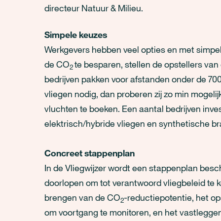
directeur Natuur & Milieu.
Simpele keuzes
Werkgevers hebben veel opties en met simpele
de CO
te besparen, stellen de opstellers va
2
bedrijven pakken voor afstanden onder de 700 k
vliegen nodig, dan proberen zij zo min mogelij
vluchten te boeken. Een aantal bedrijven inve
elektrisch/hybride vliegen en synthetische br
Concreet stappenplan
In de Vliegwijzer wordt een stappenplan bes
doorlopen om tot verantwoord vliegbeleid te k
brengen van de CO
-reductiepotentie, het o
2
om voortgang te monitoren, en het vastleggen