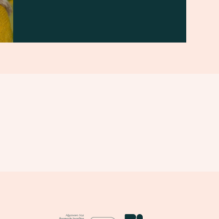
ANBI
CBF Erkend Goed Doel
Nationale Postcode Loterij