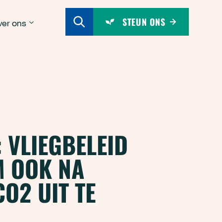
STEUN ONS
er ons
 VLIEGBELEID
M OOK NA
O2 UIT TE