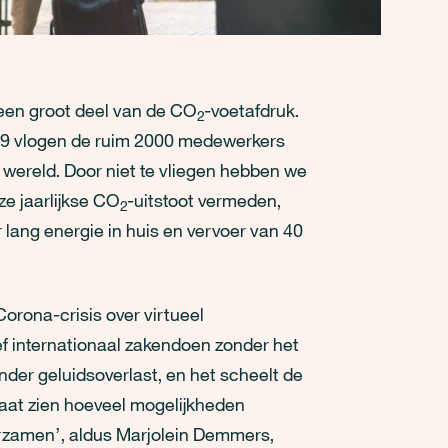
 een groot deel van de CO
-voetafdruk.
2
019 vlogen de ruim 2000 medewerkers
 wereld. Door niet te vliegen hebben we
e jaarlijkse CO
-uitstoot vermeden,
2
ar lang energie in huis en vervoer van 40
Corona-crisis over virtueel
f internationaal zakendoen zonder het
nder geluidsoverlast, en het scheelt de
aat zien hoeveel mogelijkheden
urzamen’, aldus Marjolein Demmers,