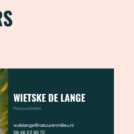
RS
WIETSKE DE LANGE
Persvoorlichter
w.delange@natuurenmilieu.nl
06 46 22 85 72