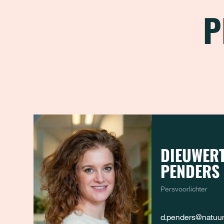
P
DIEUWERT
PENDERS
Persvoorlichter
d.penders@natuure